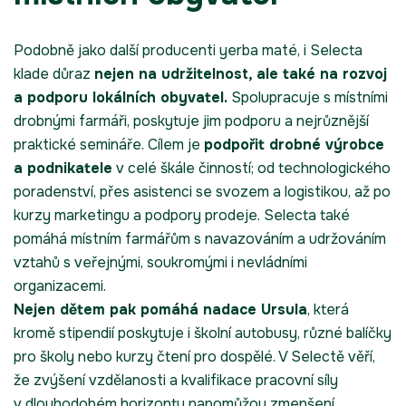
Podobně jako další producenti yerba maté, i Selecta
klade důraz
nejen na udržitelnost, ale také na rozvoj
a podporu lokálních obyvatel.
Spolupracuje s místními
drobnými farmáři, poskytuje jim podporu a nejrůznější
praktické semináře. Cílem je
podpořit drobné výrobce
a podnikatele
v celé škále činností; od technologického
poradenství, přes asistenci se svozem a logistikou, až po
kurzy marketingu a podpory prodeje. Selecta také
pomáhá místním farmářům s navazováním a udržováním
vztahů s veřejnými, soukromými i nevládními
organizacemi.
Nejen dětem pak pomáhá nadace Ursula
, která
kromě stipendií poskytuje i školní autobusy, různé balíčky
pro školy nebo kurzy čtení pro dospělé. V Selectě věří,
že zvýšení vzdělanosti a kvalifikace pracovní síly
v dlouhodobém horizontu napomůžou zmenšení