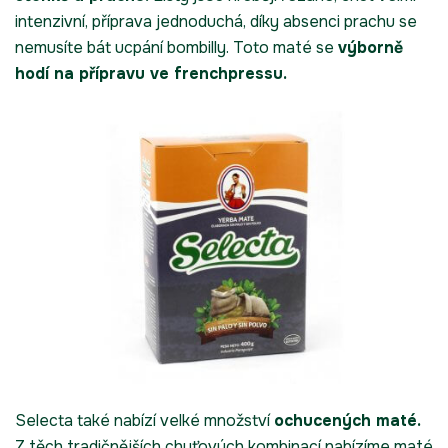
intenzivní, příprava jednoduchá, díky absenci prachu se
nemusíte bát ucpání bombilly. Toto maté se
výborně
hodí na přípravu ve frenchpressu.
Selecta také nabízí velké množství
ochucených maté.
Z těch tradičnějších chuťových kombinací nabízíme maté