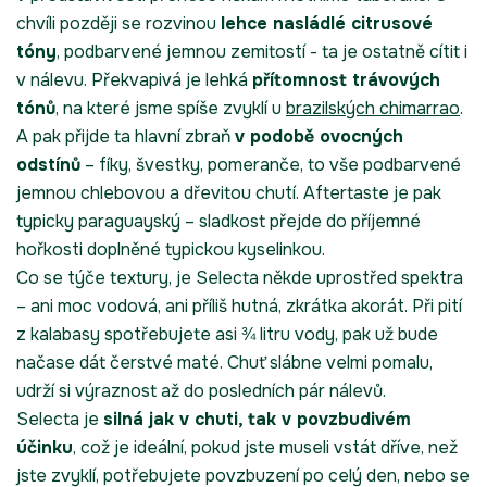
chvíli později se rozvinou
lehce nasládlé citrusové
tóny
, podbarvené jemnou zemitostí - ta je ostatně cítit i
v nálevu. Překvapivá je lehká
přítomnost trávových
tónů
, na které jsme spíše zvyklí u
brazilských chimarrao
.
A pak přijde ta hlavní zbraň
v podobě ovocných
odstínů
– fíky, švestky, pomeranče, to vše podbarvené
jemnou chlebovou a dřevitou chutí. Aftertaste je pak
typicky paraguayský – sladkost přejde do příjemné
hořkosti doplněné typickou kyselinkou.
Co se týče textury, je Selecta někde uprostřed spektra
– ani moc vodová, ani příliš hutná, zkrátka akorát. Při pití
z kalabasy spotřebujete asi ¾ litru vody, pak už bude
načase dát čerstvé maté. Chuť slábne velmi pomalu,
udrží si výraznost až do posledních pár nálevů.
Selecta je
silná jak v chuti, tak v povzbudivém
účinku
, což je ideální, pokud jste museli vstát dříve, než
jste zvyklí, potřebujete povzbuzení po celý den, nebo se