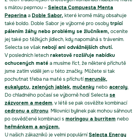
s mátou peprnou –
Selecta
Compuesta Menta
Peperina
a
Doble Sabor
,
které kromě máty obsahuje
také boldo. Doble Sabor je výborné pro osoby
trpící
pálením žáhy nebo problémy se žlučníkem,
oceníte
jej také po těžkých jídlech, kdy napomáhá s trávením.
Selecta se však
nebojí ani odvážnějších chutí.
V posledních letech
raketově rozšiřuje nabídku
ochucených maté
a musíme říct, že některé příchutě
jsme zatím viděli jen u této značky. Můžete si tak
pochutnat třeba na maté s příchutí
meruněk,
eukalyptu
,
zelených jablek
,
mučenky
nebo
aceroly
.
Do chladného počasí se výborně hodí Selecta
se
zázvorem a medem
, v létě se pak osvěžíte kombinací
cedronu a citronu
. Milovníci bylinek pak mohou sáhnout
po osvědčené kombinaci s
moringou a burritem
nebo
heřmánkem a anýzem.
U našich zákazníků je velmi populární
Selecta Energy