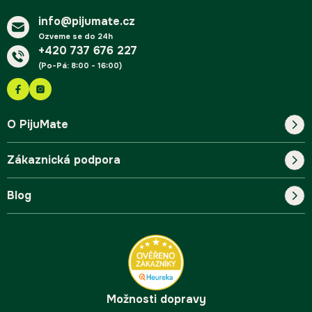
í
info@pijumate.cz
Ozveme se do 24h
+420 737 676 227
(Po-Pá: 8:00 - 16:00)
O PijuMate
Zákaznická podpora
Náš příběh
Blog
Blog
Kontakt
FAQ
Pro začátečníky
Doprava a platba
Tipy
Možnosti dopravy