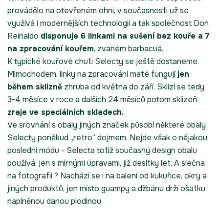
provádělo na otevřeném ohni, v současnosti už se
využívá i modernějších technologií a tak společnost Don
Reinaldo
disponuje 6 linkami na sušení bez kouře a 7
na zpracování kouřem
, zvaném barbacuá.
K typické kouřové chuti Selecty se ještě dostaneme.
Mimochodem, linky na zpracování maté fungují
jen
během sklizně
zhruba od května do září. Sklízí se tedy
3-4 měsíce v roce a dalších 24 měsíců potom sklizeň
zraje ve speciálních skladech.
Ve srovnání s obaly jiných značek působí některé obaly
Selecty poněkud „retro“ dojmem. Nejde však o nějakou
poslední módu - Selecta totiž současný design obalu
používá, jen s mírnými úpravami, již desítky let. A slečna
na fotografii ? Nachází se i na balení od kukuřice, okry a
jiných produktů, jen místo guampy a džbánu drží ošatku
naplněnou danou plodinou.