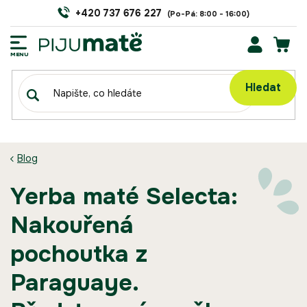
Přejít
+420 737 676 227
na
obsah
NÁK
KOŠÍ
Hledat
Blog
Yerba maté Selecta:
Nakouřená
pochoutka z
Paraguaye.