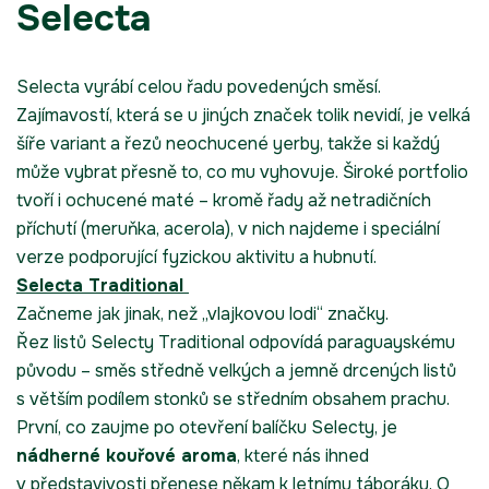
Selecta
Selecta vyrábí celou řadu povedených směsí.
Zajímavostí, která se u jiných značek tolik nevidí, je velká
šíře variant a řezů neochucené yerby, takže si každý
může vybrat přesně to, co mu vyhovuje. Široké portfolio
tvoří i ochucené maté – kromě řady až netradičních
příchutí (meruňka, acerola), v nich najdeme i speciální
verze podporující fyzickou aktivitu a hubnutí.
Selecta Traditional
Začneme jak jinak, než „vlajkovou lodi“ značky.
Řez listů Selecty Traditional odpovídá paraguayskému
původu – směs středně velkých a jemně drcených listů
s větším podílem stonků se středním obsahem prachu.
První, co zaujme po otevření balíčku Selecty, je
nádherné kouřové aroma
, které nás ihned
v představivosti přenese někam k letnímu táboráku. O