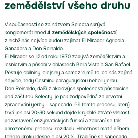
zemědělství všeho druhu
V současnosti se za názvem Selecta skrývá
konglomerát hned
4 zemědělských společností
,
z nichž nás nejvíce budou zajímat El Mirador Agricola
Ganadera a Don Reinaldo.
El Mirador se již od roku 1970 zabývá zemědělstvím a
lesnictvím a působí v oblastech Bella Vista a San Rafael.
Pěstuje obilniny, olejniny a samozřejmě to, co nás zajímá
nejvíce, tedy Cesmínu paraguayskou neboli yerbu.
Don Reinaldo, další z akciových společností působících
pod záštitou Selecty, je pak zodpovědná za prvotní
zpracování yerby – sapecado. Při tomto procesu, který
trvá jen asi 20-30 sekund dojde k rychlé ztrátě vlhkosti,
pozastavení enzymatických funkcí a zabrání se tak
přirozenému procesu rozkladu. Hmotnost maté během
tohoto kroku klesne o asi 20 %. Tradičně se sapecado