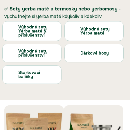
✅
Sety yerba maté a termosky
nebo
yerbomosy
-
vychutnejte si yerba maté kdykoliv a kdekoliv
Výhodné sety
Výhodné sety
Yerba maté &
Yerba maté
příslušenství
Výhodné sety
Dárkové boxy
příslušenství
Startovací
balíčky
Ř
V
a
ý
z
p
e
i
n