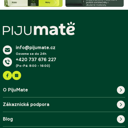
Z
á
p
a
t
í
info@pijumate.cz
Ozveme se do 24h
+420 737 676 227
(Po-Pá: 8:00 - 16:00)
O PijuMate
Zákaznická podpora
Náš příběh
Blog
Blog
Kontakt