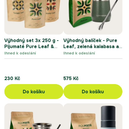
s
í
p
p
r
r
o
o
d
d
u
u
Výhodný set 3x 250 g -
Výhodný balíček - Pure
k
k
Pijumaté Pure Leaf &
Leaf, zelená kalabasa a
t
t
Twiggy Leaf & Dusty
bombilla
Ihned k odeslání
Ihned k odeslání
ů
ů
Leaf
230 Kč
575 Kč
Do košíku
Do košíku