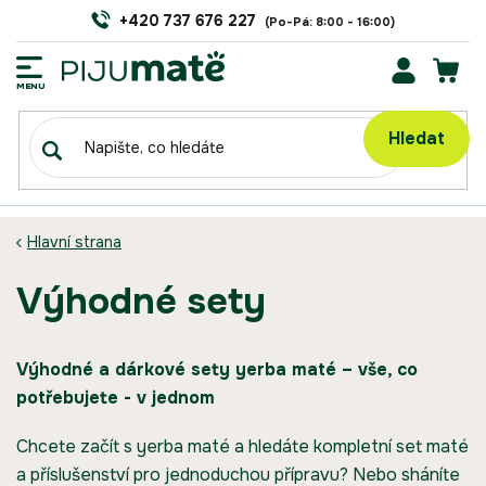
Přejít
+420 737 676 227
na
obsah
NÁK
KOŠÍ
Hledat
Hlavní strana
výhodné sety
Výhodné a dárkové sety yerba maté – vše, co
potřebujete - v jednom
Chcete začít s yerba maté a hledáte kompletní set maté
a příslušenství pro jednoduchou přípravu? Nebo sháníte