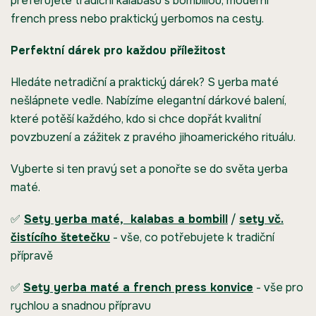
preferujete tradiční kalabasu s bombillou, moderní
french press nebo praktický yerbomos na cesty.
Perfektní dárek pro každou příležitost
Hledáte netradiční a praktický dárek? S yerba maté
nešlápnete vedle. Nabízíme elegantní dárkové balení,
které potěší každého, kdo si chce dopřát kvalitní
povzbuzení a zážitek z pravého jihoamerického rituálu.
Vyberte si ten pravý set a ponořte se do světa yerba
maté.
✅
Sety yerba maté, kalabas
a bombill
/
sety vč.
čistícího štetečku
- vše, co potřebujete k tradiční
přípravě
✅
Sety yerba maté a french press konvice
- vše pro
rychlou a snadnou přípravu