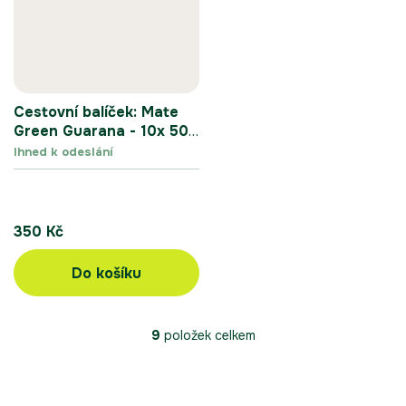
Cestovní balíček: Mate
Green Guarana - 10x 50
g
Ihned k odeslání
350 Kč
Do košíku
9
položek celkem
O
v
l
á