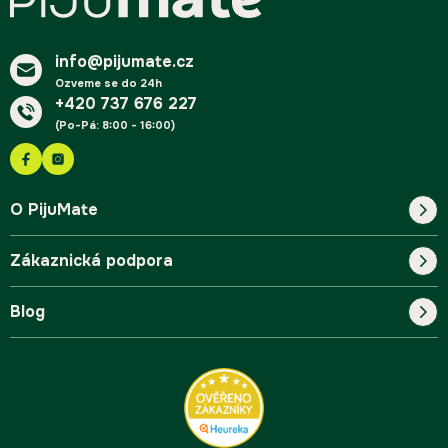
a
t
í
info@pijumate.cz
Ozveme se do 24h
+420 737 676 227
(Po-Pá: 8:00 - 16:00)
O PijuMate
Zákaznická podpora
Náš příběh
Blog
Blog
Kontakt
FAQ
Pro začátečníky
Doprava a platba
Tipy