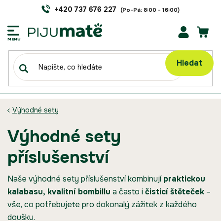
Přejít
+420 737 676 227
na
obsah
NÁK
KOŠÍ
Hledat
Výhodné sety
výhodné sety
příslušenství
Naše výhodné sety příslušenství kombinují
praktickou
kalabasu, kvalitní bombillu
a často i
čisticí štěteček
–
vše, co potřebujete pro dokonalý zážitek z každého
doušku.