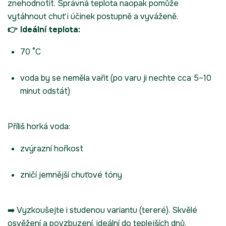
znehodnotit. Správná teplota naopak pomůže
vytáhnout chuť i účinek postupně a vyváženě.
👉 Ideální teplota:
70 °C
voda by se neměla vařit (po varu ji nechte cca 5–10
minut odstát)
Příliš horká voda:
zvýrazní hořkost
zničí jemnější chuťové tóny
➡️ Vyzkoušejte i studenou variantu (tereré). Skvělé
osvěžení a povzbuzení, ideální do teplejších dnů.