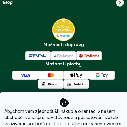
Blog
Kontakt
FAQ
Pro začátečníky
Doprava a platba
Tipy
Možnosti dopravy
Možnosti platby
Copyright 2026
Pijumate.cz
. Všechna práva vyhrazena.
Abychom vám zjednodušili nákup a orientaci v našem
Upravit nastavení cookies
obchodě, k analýze návštěvnosti a poskytování služeb
využíváme souborů cookies. Používáním našeho webu s
Shoptet
|
mime digital