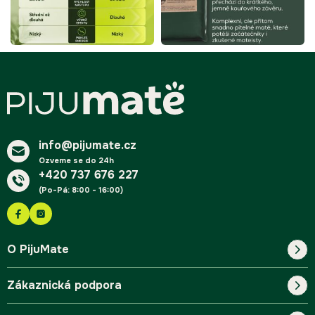
Z
á
p
a
t
í
info@pijumate.cz
Ozveme se do 24h
+420 737 676 227
(Po-Pá: 8:00 - 16:00)
O PijuMate
Zákaznická podpora
Náš příběh
Blog