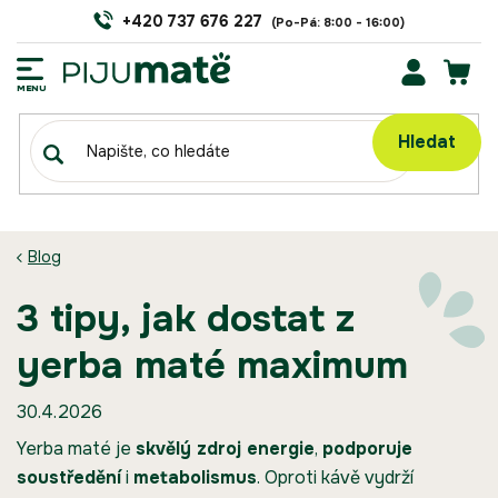
Přejít
+420 737 676 227
na
obsah
NÁK
KOŠÍ
Hledat
Blog
3 tipy, jak dostat z
yerba maté maximum
30.4.2026
Yerba maté
je
skvělý zdroj energie
,
podporuje
soustředění
i
metabolismus
. Oproti kávě vydrží