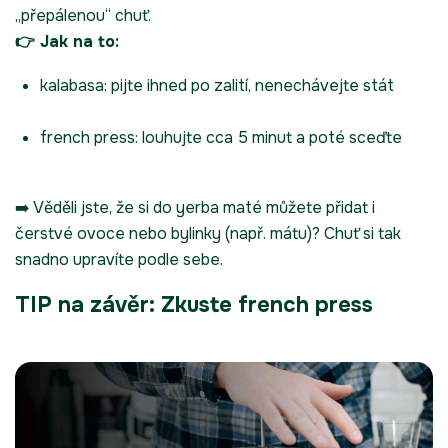
„přepálenou“ chuť.
👉 Jak na to:
kalabasa: pijte ihned po zalití, nenechávejte stát
french press: louhujte cca 5 minut a poté sceďte
➡️ Věděli jste, že si do yerba maté můžete přidat i
čerstvé ovoce nebo bylinky (např. mátu)? Chuť si tak
snadno upravíte podle sebe.
TIP na závěr: Zkuste french press