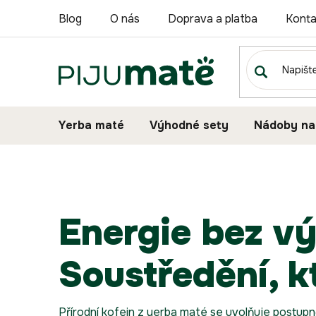
Přejít
Blog
O nás
Doprava a platba
Konta
na
obsah
Yerba maté
Výhodné sety
Nádoby na
Energie bez v
Soustředění, k
Přírodní kofein z yerba maté se uvolňuje postu