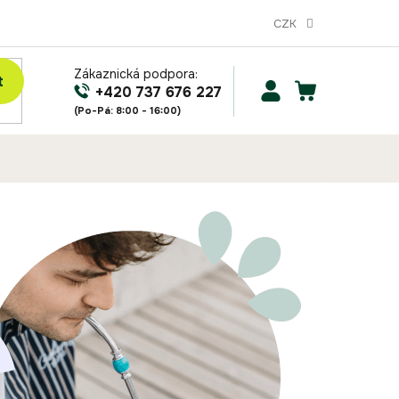
CZK
Zákaznická podpora:
t
NÁKUPNÍ
+420 737 676 227
KOŠÍK