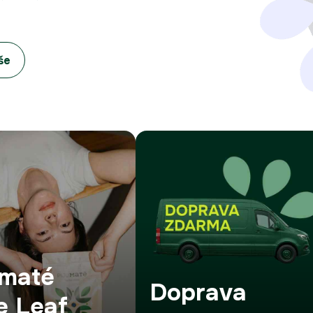
še
umaté
Doprava
e Leaf