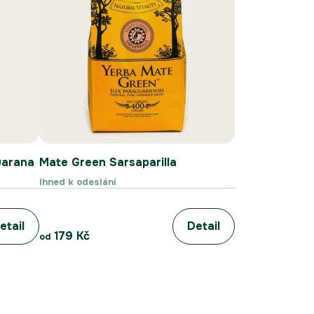
uarana
Mate Green Sarsaparilla
Ihned k odeslání
etail
Detail
179 Kč
od