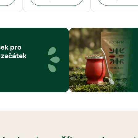
íček
pro
 začátek