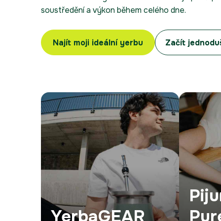
soustředění a výkon během celého dne.
Najít moji ideální yerbu
Začít jednodu
Pij
YerbaGEAR
Pur