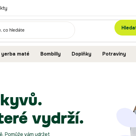
kty
Hleda
 yerba maté
Bombilly
Doplňky
Potraviny
ýkyvů.
teré vydrží.
pně. Pomůže vám udržet