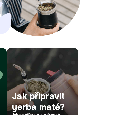
Jak připravit
yerba maté?