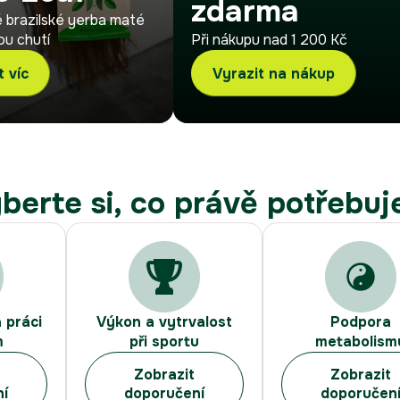
zdarma
 brazilské yerba maté
ou chutí
Při nákupu nad 1 200 Kč
t víc
Vyrazit na nákup
berte si, co právě potřebuj
 práci
Výkon a vytrvalost
Podpora
m
při sportu
metabolism
Zobrazit
Zobrazit
ní
doporučení
doporučen