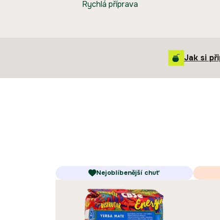
Rychlá příprava
Jak si př
Nejoblíbenější chuť