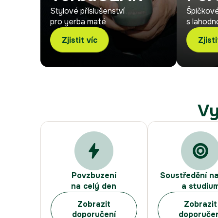
Stylové příslušenství
Špičkové
pro yerba maté
s lahodn
Zjistit víc
Zjisti
Vy
Povzbuzení
Soustředění na
na celý den
a studiu
Zobrazit
Zobrazit
doporučení
doporuče