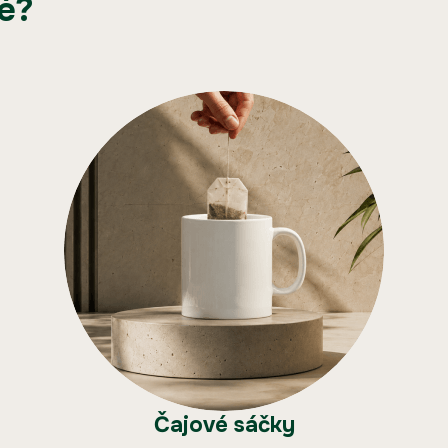
é?
Čajové sáčky