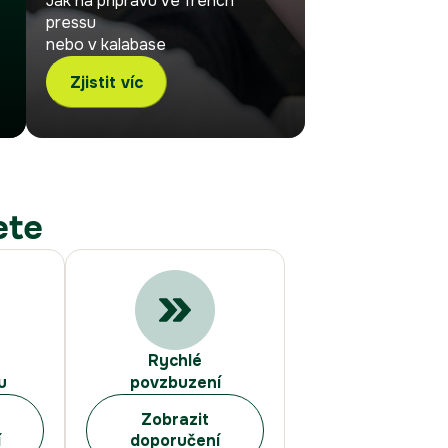
Jak na přípravu ve french
pressu
nebo v kalabase
Zjistit víc
ete
Rychlé
u
povzbuzení
Zobrazit
í
doporučení