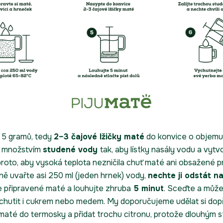
 5 gramů, tedy
2–3 čajové lžičky maté
do konvice o objemu
m množstvím
studené vody
tak, aby lístky nasály vodu a vytvo
 proto, aby vysoká teplota nezničila chuť maté ani obsažené 
dně uvařte asi 250 ml (jeden hrnek) vody,
nechte ji odstát n
jte připravené maté a louhujte zhruba
5 minut
. Sceďte a může
chutit i cukrem nebo medem. My doporučujeme udělat si do
r maté do termosky a přidat trochu
citronu,
protože dlouhým s