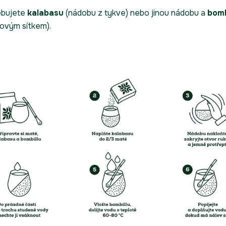
ebujete
kalabasu
(nádobu z tykve) nebo jinou nádobu a
bomb
ovým sítkem).