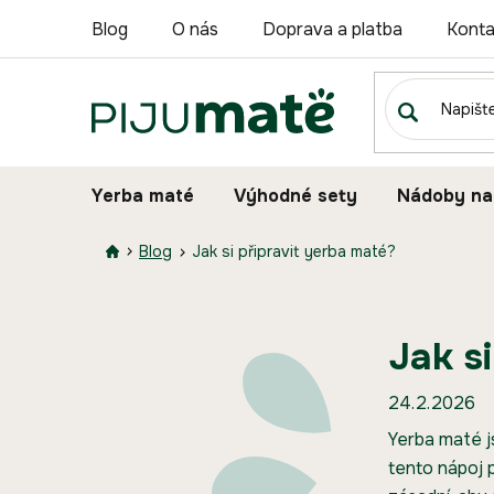
Přejít
Blog
O nás
Doprava a platba
Konta
na
obsah
Yerba maté
Výhodné sety
Nádoby na
Blog
Jak si připravit yerba maté?
Jak s
24.2.2026
Yerba maté 
tento nápoj 