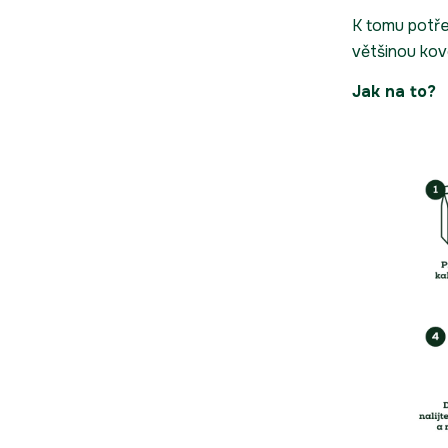
K tomu potř
většinou kov
Jak na to?