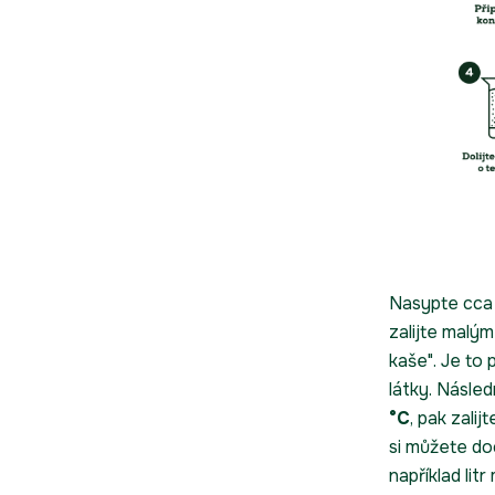
Nasypte cca
zalijte malý
kaše". Je to
látky. Násle
°C
, pak zali
si můžete do
například lit