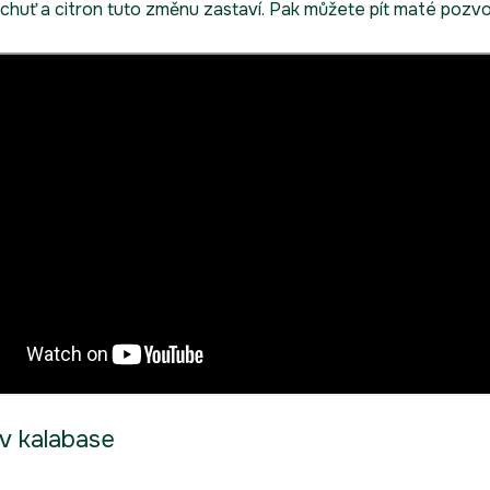
 chuť a citron tuto změnu zastaví. Pak můžete pít maté poz
v kalabase