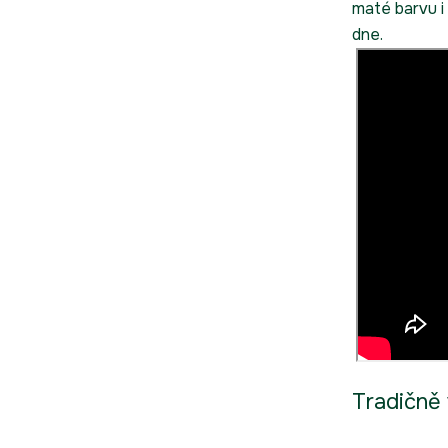
maté barvu i
dne.
Tradičně 