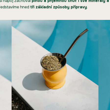
 si nápoj zachoval
plnou a příjemnou chuť i své minerály a
ředstavíme hned
tři základní způsoby přípravy
.