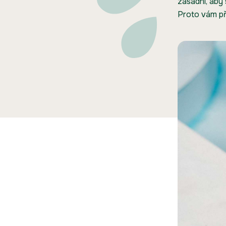
zásadní, aby
Proto vám p