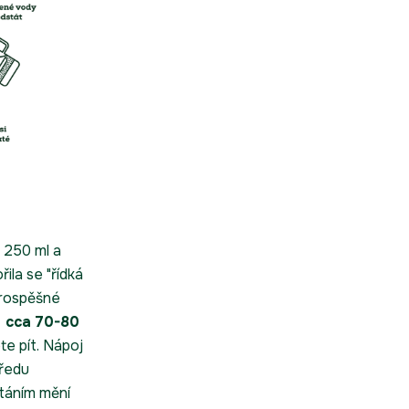
 250 ml a
řila se "řídká
prospěšné
a cca 70-80
te pít. Nápoj
předu
táním mění