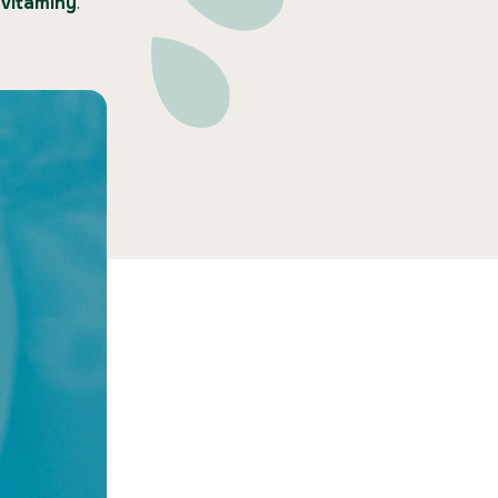
 vitamíny
.