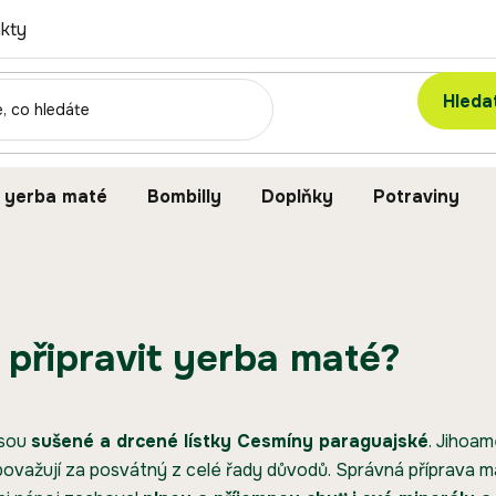
kty
Hleda
 yerba maté
Bombilly
Doplňky
Potraviny
i připravit yerba maté?
jsou
sušené a drcené lístky Cesmíny paraguajské
. Jihoame
považují za posvátný z celé řady důvodů. Správná příprava m