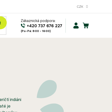
CZK
Zákaznická podpora:
t
NÁKUPNÍ
+420 737 676 227
KOŠÍK
ričtí indiáni
até je