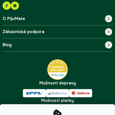
O PijuMate
Zákaznická podpora
Náš příběh
Blog
Blog
Kontakt
FAQ
Pro začátečníky
Doprava a platba
Tipy
Možnosti dopravy
Možnosti platby