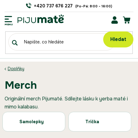
Přejít
+420 737 676 227
na
obsah
NÁK
KOŠÍ
Hledat
Doplňky
merch
Originální merch Pijumaté. Sdílejte lásku k yerba maté i
mimo kalabasu.
Samolepky
Trička