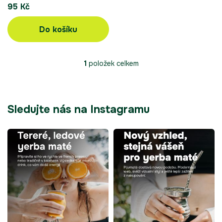
95 Kč
Do košíku
1
položek celkem
O
v
l
á
d
Sledujte nás na Instagramu
a
c
í
p
r
v
k
y
v
ý
p
i