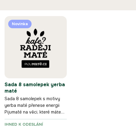
Ř
V
a
Novinka
ý
z
p
e
i
n
s
í
p
p
r
r
o
o
d
d
u
u
Sada 8 samolepek yerba
k
k
maté
t
t
ů
Sada 8 samolepek s motivy
ů
yerba maté přenese energii
Pijumaté na věci, které máte
pořád u sebe.
IHNED K ODESLÁNÍ