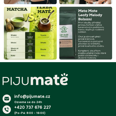
s
u
Z
á
p
a
t
í
info@pijumate.cz
Ozveme se do 24h
+420 737 676 227
(Po-Pá: 8:00 - 16:00)