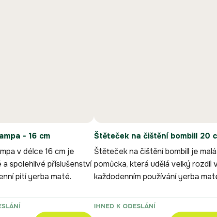
Pampa - 16 cm
Štěteček na čištění bombill 20 
mpa v délce 16 cm je
Štěteček na čištění bombill je malá
a spolehlivé příslušenství
pomůcka, která udělá velký rozdíl 
nní pití yerba maté.
každodenním používání yerba mat
příslušenství.
ESLÁNÍ
IHNED K ODESLÁNÍ