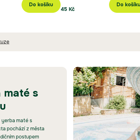
Do košíku
Do košík
45 Kč
kuze
 maté s
ou
 yerba maté s
ta pochází z města
tradičním postupem