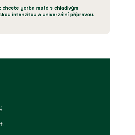
ž chcete yerba maté s chladivým
kou intenzitou a univerzální přípravou.
rý
ch