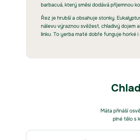
barbacuá, který směsi dodává příjemnou k
Řez je hrubší a obsahuje stonky. Eukalyptu
nálevu výraznou svěžest, chladivý dojem a
linku. To yerba maté dobře funguje horké i
Chlad
Máta přináší osv
plné tělo s