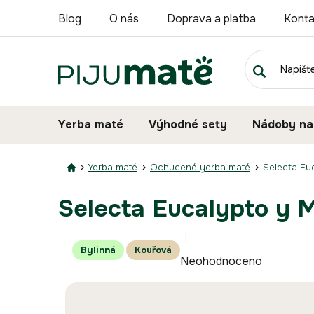
Přejít
Blog
O nás
Doprava a platba
Konta
na
obsah
Yerba maté
Výhodné sety
Nádoby na
Yerba maté
Ochucené yerba maté
Selecta Eu
Selecta Eucalypto y 
Průměrné
Bylinná
Kouřová
Neohodnoceno
hodnocení
produktu
je
0,0