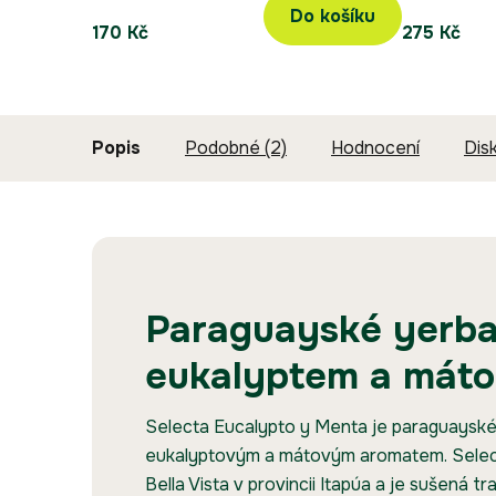
Do košíku
170 Kč
275 Kč
Popis
Podobné (2)
Hodnocení
Dis
Paraguayské yerba
eukalyptem a mát
Selecta Eucalypto y Menta je paraguayské
eukalyptovým a mátovým aromatem. Selec
Bella Vista v provincii Itapúa a je sušená 