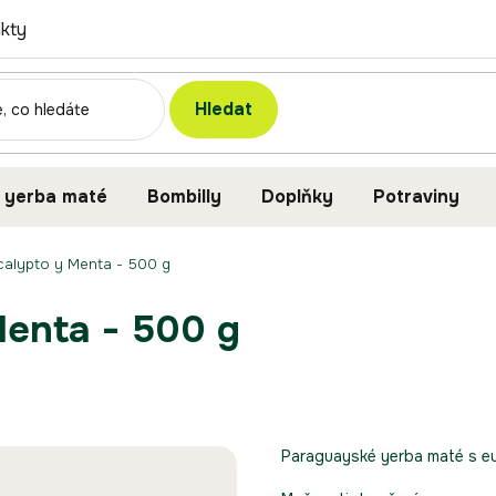
kty
Hledat
 yerba maté
Bombilly
Doplňky
Potraviny
calypto y Menta - 500 g
Menta - 500 g
Paraguayské yerba maté s e