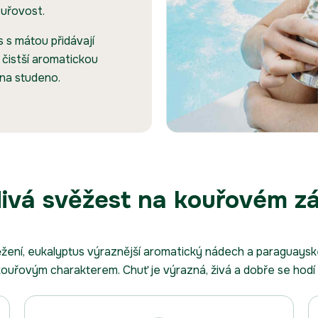
ouřovost.
s s mátou přidávají
 čistší aromatickou
 na studeno.
ivá svěžest na kouřovém z
ěžení, eukalyptus výraznější aromatický nádech a paraguaysk
 kouřovým charakterem. Chuť je výrazná, živá a dobře se hodí i