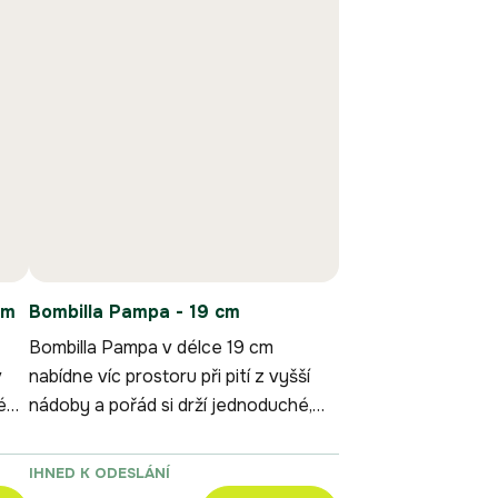
cm
Bombilla Pampa - 19 cm
Bombilla Pampa v délce 19 cm
v
nabídne víc prostoru při pití z vyšší
é
nádoby a pořád si drží jednoduché,
praktické provedení.
IHNED K ODESLÁNÍ