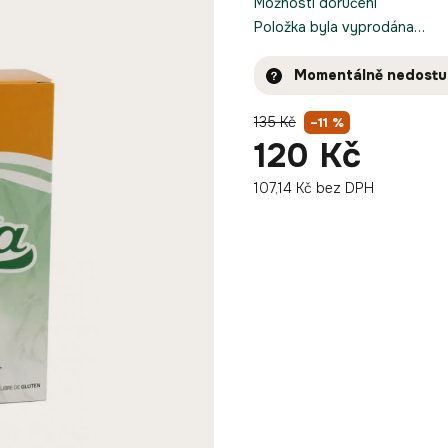
Možnosti doručení
Položka byla vyprodána…
Momentálně nedost
135 Kč
–11 %
120 Kč
107,14 Kč bez DPH