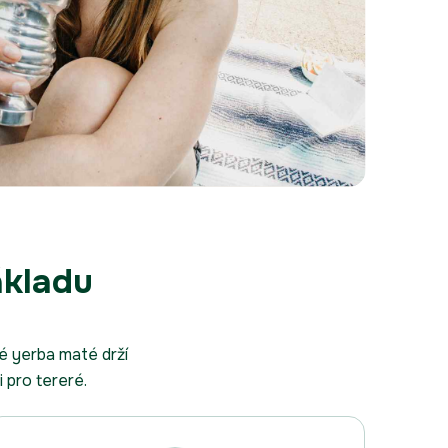
ákladu
é yerba maté drží
 pro tereré.