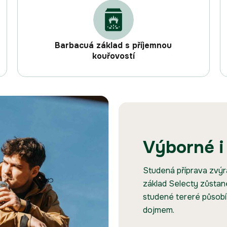
Barbacuá základ s příjemnou
kouřovostí
Výborné i
Studená příprava zvýr
základ Selecty zůstane
studené tereré působí 
dojmem.