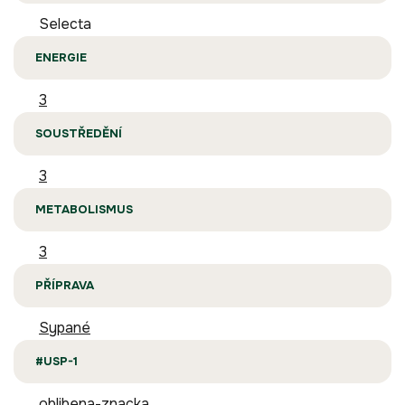
Selecta
ENERGIE
3
SOUSTŘEDĚNÍ
3
METABOLISMUS
3
PŘÍPRAVA
Sypané
#USP-1
oblibena-znacka