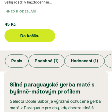
velký rozdíl v každodenním
používání yerba maté
IHNED K ODESLÁNÍ
příslušenství.
45 Kč
Do košíku
Popis
Podobné (1)
Hodnocení (1)
Silné paraguayské yerba maté s
bylinně-mátovým profilem
Selecta Doble Sabor je výrazné ochucené yerba
maté z Paraguaye pro dny, kdy chcete silnější