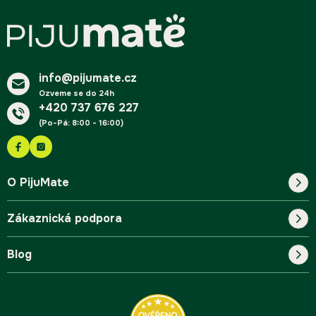
á
p
a
t
í
info@pijumate.cz
Ozveme se do 24h
+420 737 676 227
(Po-Pá: 8:00 - 16:00)
O PijuMate
Zákaznická podpora
Náš příběh
Blog
Blog
Kontakt
FAQ
Pro začátečníky
Doprava a platba