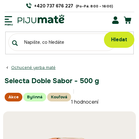
Přejít
+420 737 676 227
na
obsah
NÁK
KOŠÍ
Hledat
Ochucené yerba maté
Selecta Doble Sabor - 500 g
Průměrné
Akce
Bylinná
Kouřová
1 hodnocení
hodnocení
produktu
je
5,0
z
5
hvězdiček.