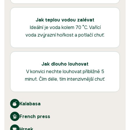
Jak teplou vodou zalévat
Ideální je voda kolem 70 °C. Vařící
voda zvýrazní hořkost a potlačí chuť.
Jak dlouho louhovat
V konvici nechte louhovat přibližně 5
minut. Čím déle, tím intenzivnější chuť.
Kalabasa
French press
Hrnek