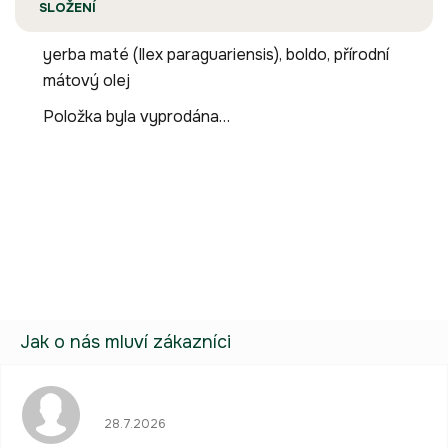
SLOŽENÍ
yerba maté (Ilex paraguariensis), boldo, přírodní
mátový olej
Položka byla vyprodána…
Buďte první, kdo napíše příspěvek k této položce.
Pouze registrovaní uživatelé mohou vkládat příspěvky. Prosím
přihlaste se
nebo se
registrujte
.
Hodnocení obchodu je 5 z 5 hvězdiček.
28.7.2026