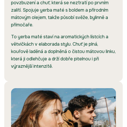
povzbuzení a chuť, která se neztratí po prvním
zalití. Spojuje yerba maté s boldem a přírodním
mátovým olejem, takže působí svěže, bylinně a
přímočaře.
To yerba maté staví na aromatických lístcích a
větvičkách v elaborada stylu. Chuť je plná,
kouřově laděná a doplněná o čistou mátovou linku,
která ji odlehčuje a drží dobře pitelnou i při
výraznější intenzitě.