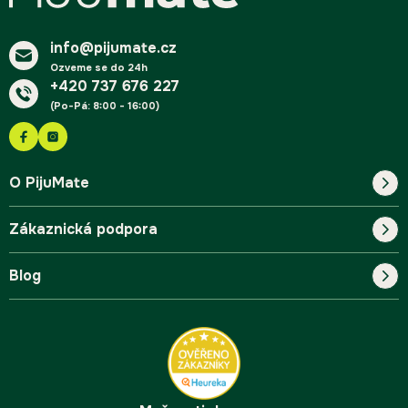
t
í
info@pijumate.cz
Ozveme se do 24h
+420 737 676 227
(Po-Pá: 8:00 - 16:00)
O PijuMate
Zákaznická podpora
Náš příběh
Blog
Blog
Kontakt
FAQ
Pro začátečníky
Doprava a platba
Tipy