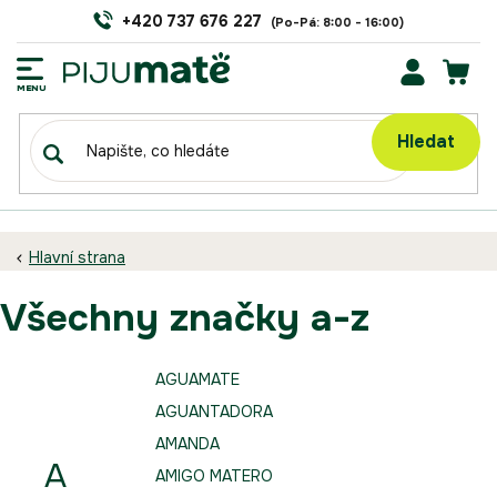
Přejít
+420 737 676 227
na
obsah
NÁK
KOŠÍ
Hledat
Hlavní strana
všechny značky a-z
AGUAMATE
AGUANTADORA
AMANDA
A
AMIGO MATERO