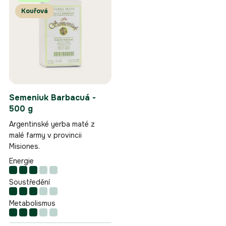
p
p
Kouřová
i
r
s
o
p
d
r
u
o
k
d
t
u
ů
k
Semeniuk Barbacuá -
t
500 g
ů
Argentinské yerba maté z
malé farmy v provincii
Misiones.
Energie
Soustředění
Metabolismus