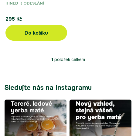
IHNED K ODESLÁNÍ
295 Kč
Do košíku
1
položek celkem
O
v
l
á
d
Sledujte nás na Instagramu
a
c
í
p
r
v
k
y