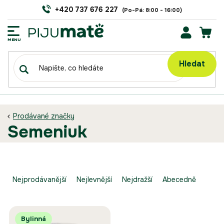
Přejít
+420 737 676 227
na
obsah
NÁK
KOŠÍ
Hledat
Prodávané značky
semeniuk
Ř
a
Nejprodávanější
Nejlevnější
Nejdražší
Abecedně
z
e
V
n
Bylinná
ý
í