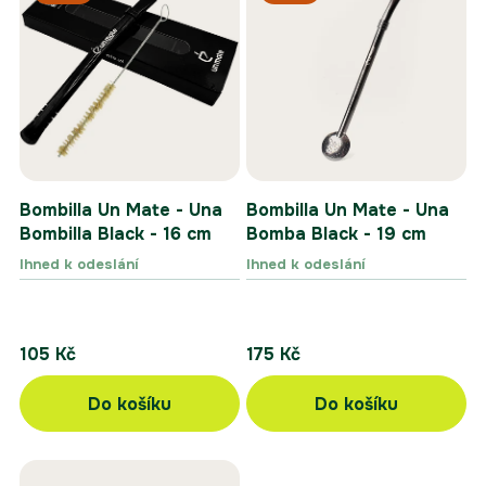
p
p
i
r
s
o
p
d
r
u
o
k
d
t
u
ů
k
Bombilla Un Mate - Una
Bombilla Un Mate - Una
t
Bombilla Black - 16 cm
Bomba Black - 19 cm
ů
Ihned k odeslání
Ihned k odeslání
105 Kč
175 Kč
Do košíku
Do košíku