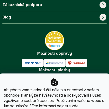
Zákaznická podpora
Náš příběh
Blog
Blog
Kontakt
FAQ
Pro začátečníky
Doprava a platba
Tipy
Možnosti dopravy
Možnosti platby
Abychom vám zjednodušili nákup a orientaci v našem
obchodě, k analýze návštěvnosti a poskytování služeb
využíváme souborů cookies. Používáním našeho webu s
tím souhlasíte.
Více informací najdete
zde
.
Copyright 2026
Pijumate.cz
. Všechna práva vyhrazena.