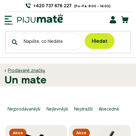
Přejít
+420 737 676 227
na
obsah
NÁK
KOŠÍ
Hledat
Prodávané značky
un mate
Ř
a
Nejprodávanější
Nejlevnější
Nejdražší
Abecedně
z
e
V
n
Akce
Akce
ý
í