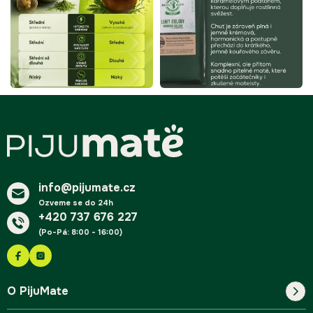
Z
á
p
a
t
í
info@pijumate.cz
Ozveme se do 24h
+420 737 676 227
(Po-Pá: 8:00 - 16:00)
O PijuMate