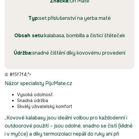
Značka:
Un Mate
Typ:
set příslušenství na yerba maté
Obsah setu:
kalabasa, bombilla a čisticí štěteček
Údržba:
snadné čištění díky kovovému provedení
d: #f5f7f4;">
Názor specialisty PijuMate.cz
Vysoká odolnost
Snadná údržba
Skvělý uživatelský komfort
„Kovové kalabasy jsou ideální volbou pro každodenní i
outdoorové použití – jsou odolné, snadno se čistí (klidně
i v myčce) a díky termoizolaci nepálí do ruky ani při