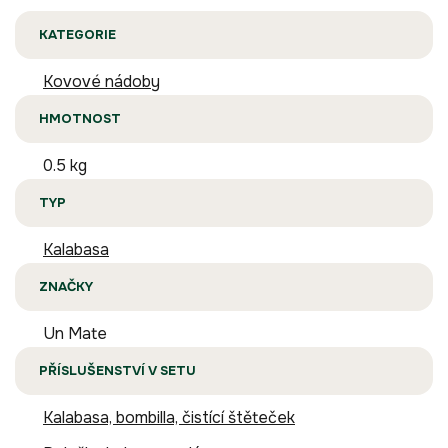
KATEGORIE
Kovové nádoby
HMOTNOST
0.5 kg
TYP
Kalabasa
ZNAČKY
Un Mate
PŘÍSLUŠENSTVÍ V SETU
Kalabasa, bombilla, čistící štěteček