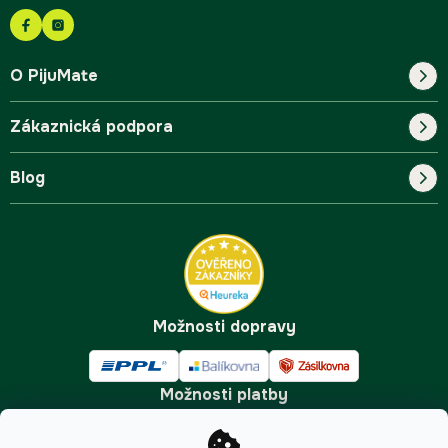
O PijuMate
Zákaznická podpora
Náš příběh
Blog
Blog
Kontakt
FAQ
Pro začátečníky
Doprava a platba
Tipy
Možnosti dopravy
Možnosti platby