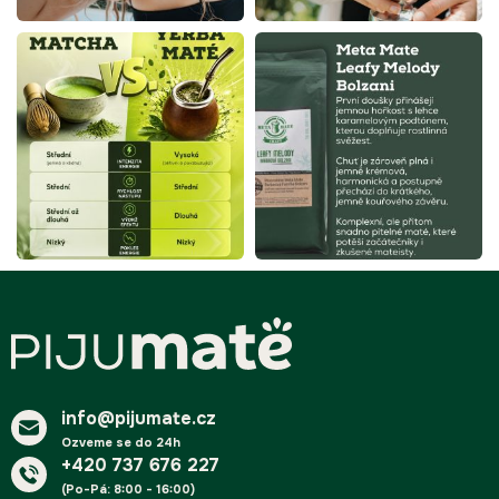
Z
á
p
a
t
í
info@pijumate.cz
Ozveme se do 24h
+420 737 676 227
(Po-Pá: 8:00 - 16:00)