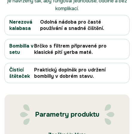
je navržený tak, aby fungoval jednoduše, odolně a bez
komplikací.
Nerezová
Odolná nádoba pro časté
kalabasa
používání a snadné čištění.
Bombilla v
Brčko s filtrem připravené pro
setu
klasické pití yerba maté.
Čisticí
Praktický doplněk pro udržení
štěteček
bombilly v dobrém stavu.
Parametry produktu