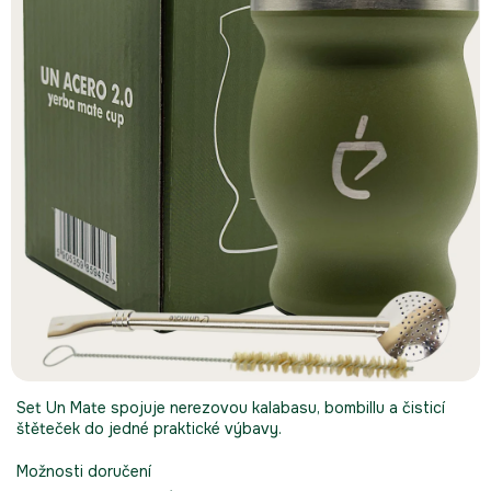
hvězdiček.
Set Un Mate spojuje nerezovou kalabasu, bombillu a čisticí
štěteček do jedné praktické výbavy.
Možnosti doručení