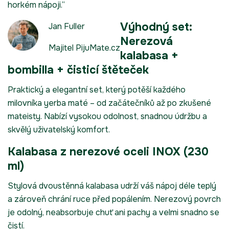
horkém nápoji.“
Výhodný set:
Jan Fuller
Nerezová
Majitel PijuMate.cz
kalabasa +
bombilla + čisticí štěteček
Praktický a elegantní set, který potěší každého
milovníka yerba maté – od začátečníků až po zkušené
mateisty. Nabízí vysokou odolnost, snadnou údržbu a
skvělý uživatelský komfort.
Kalabasa z nerezové oceli INOX (230
ml)
Stylová dvoustěnná kalabasa udrží váš nápoj déle teplý
a zároveň chrání ruce před popálením. Nerezový povrch
je odolný, neabsorbuje chuť ani pachy a velmi snadno se
čistí.