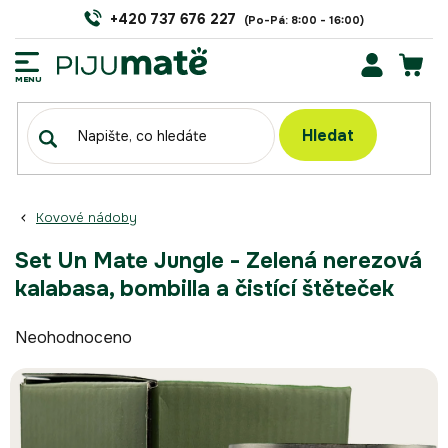
Přejít
+420 737 676 227
na
obsah
NÁK
KOŠÍ
Hledat
Kovové nádoby
Set Un Mate Jungle - Zelená nerezová
kalabasa, bombilla a čistící štěteček
Průměrné
Neohodnoceno
hodnocení
produktu
je
0,0
z
5