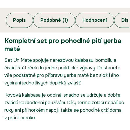
Popis
Podobné (1)
Hodnocení
Dis
Kompletní set pro pohodlné pití yerba
maté
Set Un Mate spojuje nerezovou kalabasu, bombillu a
čisticí štěteček do jedné praktické výbavy. Dostanete
vše podstatné pro přípravu yerba maté bez složitého
vybírání jednotlivých doplňků zvlášť.
Kovová kalabasa je odolná, snadno se udržuje a dobře
zvládá každodenní používání. Díky termoizolaci nepálí do
ruky ani při horkém nápoji, takže se pohodlně drží doma,
v práci i venku.