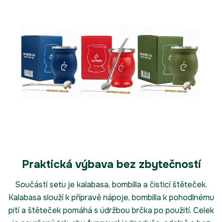
Praktická výbava bez zbytečností
Součástí setu je kalabasa, bombilla a čisticí štěteček.
Kalabasa slouží k přípravě nápoje, bombilla k pohodlnému
pití a štěteček pomáhá s údržbou brčka po použití. Celek