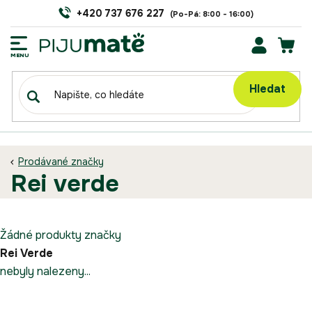
Přejít
+420 737 676 227
na
obsah
NÁK
KOŠÍ
Hledat
Prodávané značky
rei verde
Žádné produkty značky
Rei Verde
nebyly nalezeny...