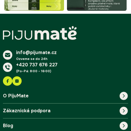
Z
á
p
a
t
í
info@pijumate.cz
Ozveme se do 24h
+420 737 676 227
(Po-Pá: 8:00 - 16:00)
O PijuMate
Zákaznická podpora
Náš příběh
Blog
Blog
Kontakt