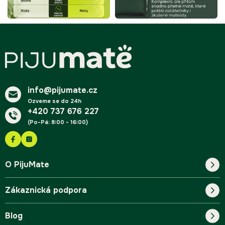
Z
á
p
a
t
í
info@pijumate.cz
Ozveme se do 24h
+420 737 676 227
(Po-Pá: 8:00 - 16:00)
O PijuMate
Zákaznická podpora
Náš příběh
Blog
Blog
Kontakt