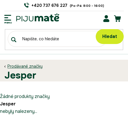
Přejít
+420 737 676 227
na
obsah
NÁK
KOŠÍ
Hledat
Prodávané značky
jesper
Žádné produkty značky
Jesper
nebyly nalezeny...