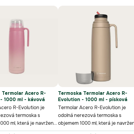
 Termolar Acero R-
Termoska Termolar Acero R-
 - 1000 ml - kávová
Evolution - 1000 ml - písková
Acero R-Evolution je
Termolar Acero R-Evolution je
rezová termoska s
odolná nerezová termoska s
000 ml, která je navržená
objemem 1000 ml, která je navrže
lné dolévání yerba maté
pro pohodlné dolévání yerba maté