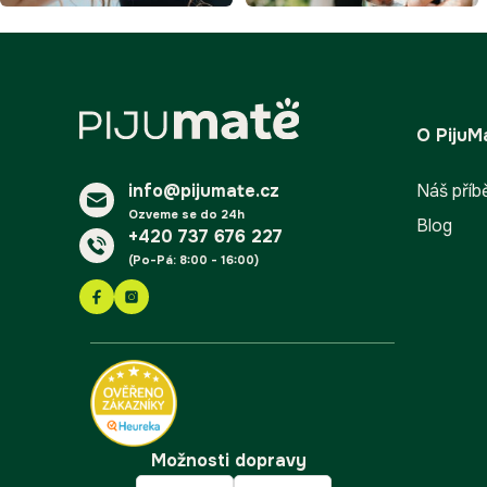
Z
á
O PijuM
p
a
info@pijumate.cz
t
Náš příb
í
Ozveme se do 24h
Blog
+420 737 676 227
(Po-Pá: 8:00 - 16:00)
Možnosti dopravy