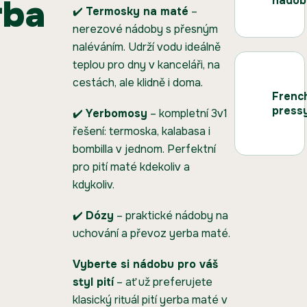
nádob
✔️
Termosky na maté
–
nerezové nádoby s přesným
naléváním. Udrží vodu ideálně
teplou pro dny v kanceláři, na
cestách, ale klidně i doma.
Frenc
press
✔️
Yerbomosy
– kompletní 3v1
řešení: termoska, kalabasa i
bombilla v jednom. Perfektní
pro pití maté kdekoliv a
kdykoliv.
✔️
Dózy
– praktické nádoby na
uchování a převoz yerba maté.
Vyberte si nádobu pro váš
styl pití
– ať už preferujete
klasický rituál pití yerba maté v