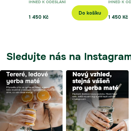
IHNED K ODESLÁNÍ
IHNED K O
během celého dne.
během cel
Do košíku
1 450 Kč
1 450 Kč
Sledujte nás na Instagra