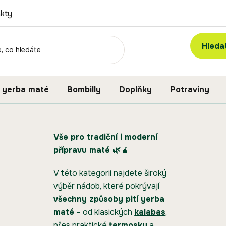
kty
Hleda
 yerba maté
Bombilly
Doplňky
Potraviny
Vše pro tradiční i moderní
přípravu maté 🌿🧉
V této kategorii najdete široký
výběr nádob, které pokrývají
všechny způsoby pití yerba
maté
– od klasických
kalabas
,
přes praktické
termosky
a