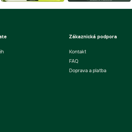
u
ate
Zákaznická podpora
ěh
Kontakt
FAQ
Doprava a platba