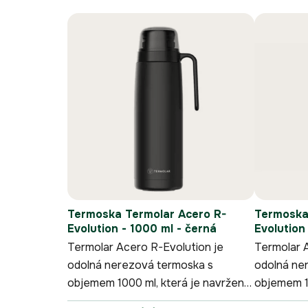
e
V
n
ý
í
p
p
i
r
s
o
p
d
r
u
o
k
d
t
u
ů
k
t
ů
Termoska Termolar Acero R-
Termoska
Evolution - 1000 ml - černá
Evolution
Termolar Acero R-Evolution je
Termolar 
odolná nerezová termoska s
odolná ne
objemem 1000 ml, která je navržená
objemem 1
pro pohodlné dolévání yerba maté
pro pohod