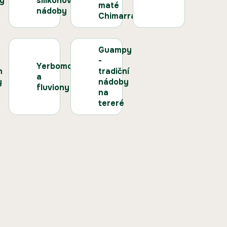
y
silikonové
maté
nádoby
Chimarrao
Guampy
-
Yerbomosy
h
tradiční
a
y
nádoby
fluviony
na
tereré