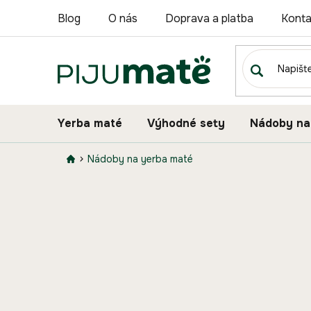
Přejít
Blog
O nás
Doprava a platba
Konta
na
obsah
Yerba maté
Výhodné sety
Nádoby na
Nádoby na yerba maté