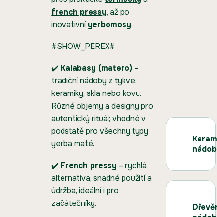
french pressy
, až po
inovativní
yerbomosy
.
#SHOW_PEREX#
✔️
Kalabasy (matero)
–
tradiční nádoby z tykve,
keramiky, skla nebo kovu.
Různé objemy a designy pro
autentický rituál; vhodné v
podstatě pro všechny typy
Keram
yerba maté.
nádob
✔️
French pressy
– rychlá
alternativa, snadné použití a
údržba, ideální i pro
začátečníky.
Dřevě