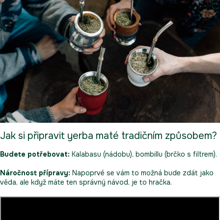
Jak si připravit yerba maté tradičním způsobem?
Budete potřebovat:
Kalabasu
(nádobu),
bombillu
(brčko s filtrem).
Náročnost přípravy:
Napoprvé se vám to možná bude zdát jako
věda, ale když máte ten správný návod, je to hračka.