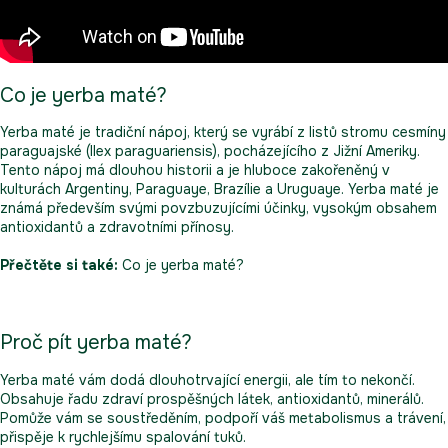
Co je yerba maté?
Yerba maté je tradiční nápoj, který se vyrábí z listů stromu cesmíny
paraguajské (Ilex paraguariensis), pocházejícího z Jižní Ameriky.
Tento nápoj má dlouhou historii a je hluboce zakořeněný v
kulturách Argentiny, Paraguaye, Brazílie a Uruguaye. Yerba maté je
známá především svými povzbuzujícími účinky, vysokým obsahem
antioxidantů a zdravotními přínosy.
Přečtěte si také:
Co je yerba maté?
Proč pít yerba maté?
Yerba maté vám dodá dlouhotrvající energii, ale tím to nekončí.
Obsahuje řadu zdraví prospěšných látek, antioxidantů, minerálů.
Pomůže vám se soustředěním, podpoří váš metabolismus a trávení,
přispěje k rychlejšímu spalování tuků.