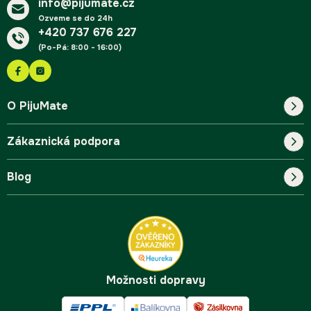
info@pijumate.cz
Ozveme se do 24h
+420 737 676 227
(Po-Pá: 8:00 - 16:00)
O PijuMate
Zákaznická podpora
Náš příběh
Blog
Blog
Kontakt
FAQ
Pro začátečníky
Doprava a platba
Tipy
Možnosti dopravy