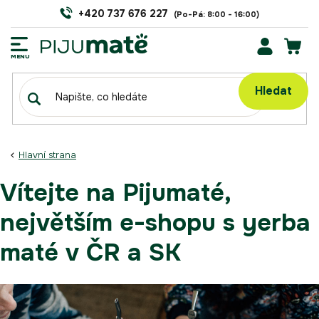
Přejít
+420 737 676 227
na
obsah
NÁK
KOŠÍ
Hledat
Hlavní strana
Vítejte na Pijumaté,
největším e-shopu s yerba
maté v ČR a SK