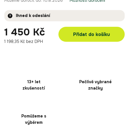
Můžeme doručit do:
10.8.2026
Možnosti doručení
Ihned k odeslání
1 450 Kč
Přidat do košíku
1 198,35 Kč bez DPH
13+ let
Pečlivě vybrané
zkušeností
značky
Pomůžeme s
výběrem