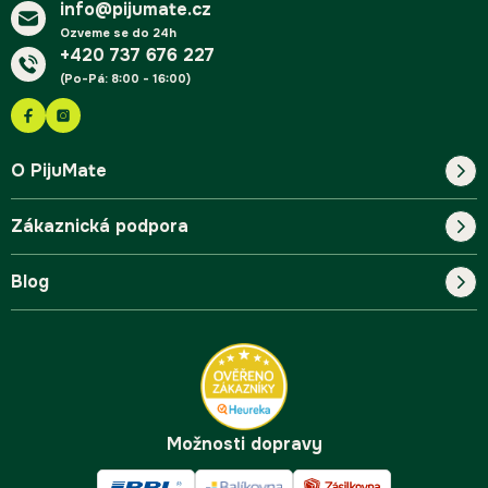
info@pijumate.cz
Ozveme se do 24h
+420 737 676 227
(Po-Pá: 8:00 - 16:00)
O PijuMate
Zákaznická podpora
Náš příběh
Blog
Blog
Kontakt
FAQ
Pro začátečníky
Doprava a platba
Tipy
Možnosti dopravy