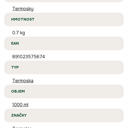
Termosky
HMOTNOST
0.7 kg
EAN
891023575674
TYP
Termoska
OBJEM
1000 ml
ZNAČKY