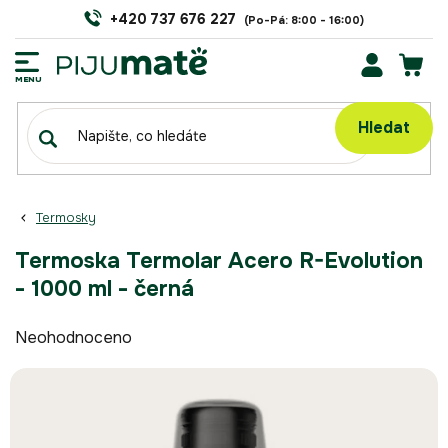
Přejít
+420 737 676 227
na
obsah
NÁK
KOŠÍ
Hledat
Termosky
Termoska Termolar Acero R-Evolution
- 1000 ml - černá
Průměrné
Neohodnoceno
hodnocení
produktu
je
0,0
z
5