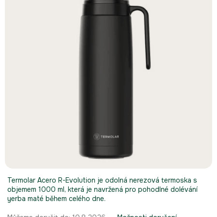
hvězdiček.
Termolar Acero R-Evolution je odolná nerezová termoska s
objemem 1000 ml, která je navržená pro pohodlné dolévání
yerba maté během celého dne.