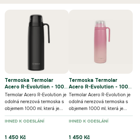
Ř
V
a
ý
z
p
e
i
n
s
í
p
p
r
r
o
o
d
d
u
u
Termoska Termolar
Termoska Termolar
k
k
Acero R-Evolution - 1000
Acero R-Evolution - 1000
t
t
ml - černá
ml - kávová
ů
Termolar Acero R-Evolution je
Termolar Acero R-Evolution je
ů
odolná nerezová termoska s
odolná nerezová termoska s
objemem 1000 ml, která je
objemem 1000 ml, která je
navržená pro pohodlné
navržená pro pohodlné
IHNED K ODESLÁNÍ
IHNED K ODESLÁNÍ
dolévání yerba maté během
dolévání yerba maté během
celého dne.
celého dne.
1 450 Kč
1 450 Kč