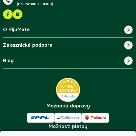
(Po-Pá: 8:00 - 16:00)
O PijuMate
Zákaznická podpora
Náš příběh
Blog
Blog
Kontakt
FAQ
Pro začátečníky
Doprava a platba
Tipy
Možnosti dopravy
Možnosti platby