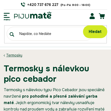
Přejít
+420 737 676 227
na
obsah
NÁK
KOŠÍ
Hledat
Termosky
termosky s nálevkou
pico cebador
Termosky s nálevkou typu Pico Cebador jsou speciálně
navržené
pro pohodlné a přesné zalévání yerba
maté
. Jejich ergonomický tvar nálevky usnadňuje
kontrolu nad proudem vody a zabraňuje rozvíření maté