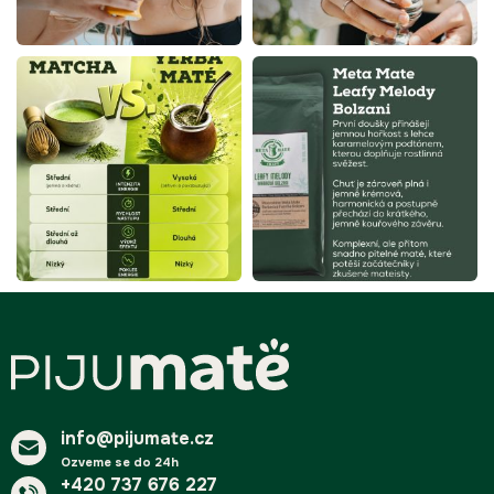
i
s
u
Z
á
p
a
t
í
info@pijumate.cz
Ozveme se do 24h
+420 737 676 227