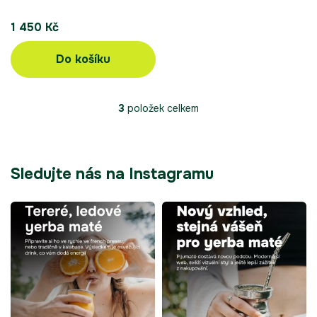
celého dne.
1 450 Kč
Do košíku
3
položek celkem
O
v
l
á
d
Sledujte nás na Instagramu
a
c
í
p
r
v
k
y
v
ý
p