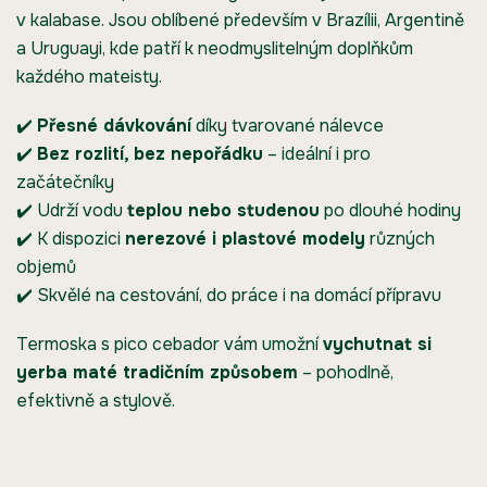
v kalabase. Jsou oblíbené především v Brazílii, Argentině
a Uruguayi, kde patří k neodmyslitelným doplňkům
každého mateisty.
✔️
Přesné dávkování
díky tvarované nálevce
✔️
Bez rozlití, bez nepořádku
– ideální i pro
začátečníky
✔️ Udrží vodu
teplou nebo studenou
po dlouhé hodiny
✔️ K dispozici
nerezové i plastové modely
různých
objemů
✔️ Skvělé na cestování, do práce i na domácí přípravu
Termoska s pico cebador vám umožní
vychutnat si
yerba maté tradičním způsobem
– pohodlně,
efektivně a stylově.