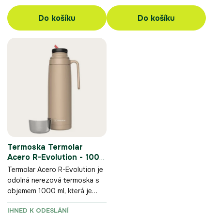
Do košíku
Do košíku
Termoska Termolar
Acero R-Evolution - 1000
ml - písková
Termolar Acero R-Evolution je
odolná nerezová termoska s
objemem 1000 ml, která je
navržená pro pohodlné
IHNED K ODESLÁNÍ
dolévání yerba maté během