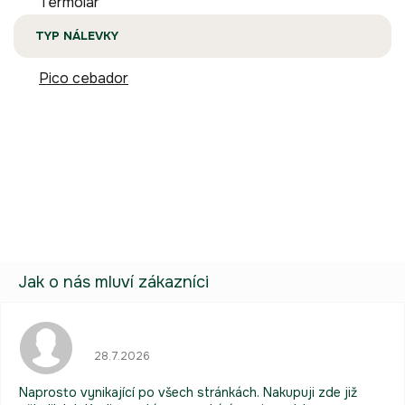
Termolar
TYP NÁLEVKY
Pico cebador
Buďte první, kdo napíše příspěvek k této položce.
Pouze registrovaní uživatelé mohou vkládat příspěvky. Prosím
přihlaste se
nebo se
registrujte
.
Hodnocení obchodu je 5 z 5 hvězdiček.
28.7.2026
Naprosto vynikající po všech stránkách. Nakupuji zde již