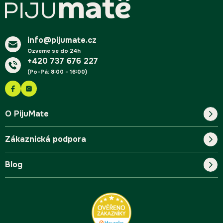
p
a
t
í
info@pijumate.cz
Ozveme se do 24h
+420 737 676 227
(Po-Pá: 8:00 - 16:00)
O PijuMate
Zákaznická podpora
Náš příběh
Blog
Blog
Kontakt
FAQ
Pro začátečníky
Doprava a platba
Tipy