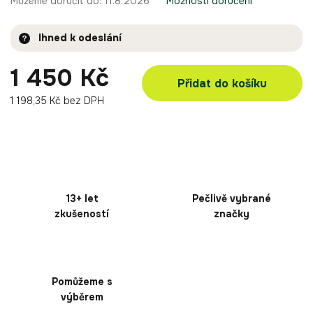
Můžeme doručit do:
11.8.2026
Možnosti doručení
Ihned k odeslání
1 450 Kč
Přidat do košíku
1 198,35 Kč bez DPH
13+ let
Pečlivě vybrané
zkušeností
značky
Pomůžeme s
výběrem