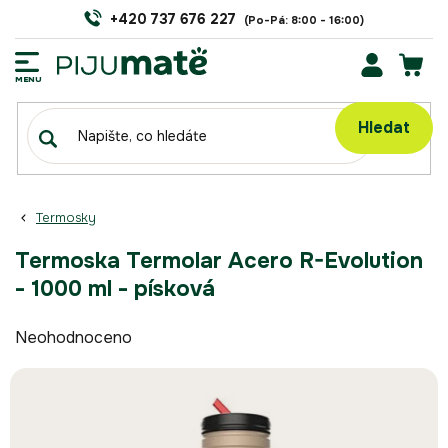
Přejít
+420 737 676 227
na
obsah
NÁK
KOŠÍ
Hledat
Termosky
Termoska Termolar Acero R-Evolution
- 1000 ml - písková
Průměrné
Neohodnoceno
hodnocení
produktu
je
0,0
z
5