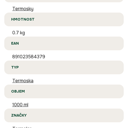
Termosky
HMOTNOST
0.7 kg
EAN
891023584379
TYP
Termoska
OBJEM
1000 ml
ZNAČKY