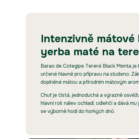
Intenzivně mátové 
yerba maté na tere
Barao de Cotegipe Tereré Black Menta je 
určené hlavně pro přípravu na studeno. Zá
doplněné mátou a přírodním mátovým aro
Chuť je čistá, jednoduchá a výrazně osvěžuj
hlavní roli: nálev ochladí, odlehčí a dává mu 
se výborně hodí do horkých dnů.