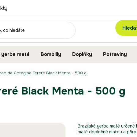
kty
Hleda
 yerba maté
Bombilly
Doplňky
Potraviny
rao de Cotegipe Tereré Black Menta - 500 g
reré Black Menta - 500 g
Brazilské yerba maté určené 
maté doplněné mátou a přír