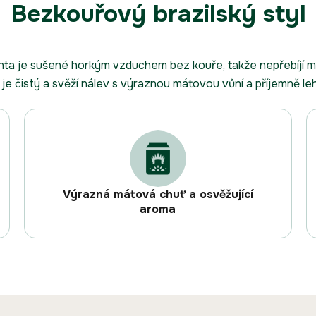
Bezkouřový brazilský styl
ta je sušené horkým vzduchem bez kouře, takže nepřebíjí m
je čistý a svěží nálev s výraznou mátovou vůní a příjemně le
Výrazná mátová chuť a osvěžující
aroma