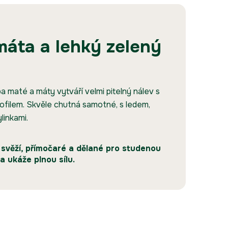
máta a lehký zelený
 maté a máty vytváří velmi pitelný nálev s
filem. Skvěle chutná samotné, s ledem,
linkami.
 svěží, přímočaré a dělané pro studenou
a ukáže plnou sílu.