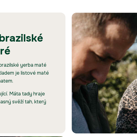
brazilské
ré
brazilské yerba maté
kladem je listové maté
matem.
ící. Máta tady hraje
jasný svěží tah, který