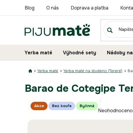
Přejít
Blog
O nás
Doprava a platba
Konta
na
obsah
Yerba maté
Výhodné sety
Nádoby na
Yerba maté
Yerba maté na studeno (Tereré)
Ba
Barao de Cotegipe Te
Průměrné
Akce
Bez kouře
Bylinná
Neohodnoceno
hodnocení
produktu
je
0,0