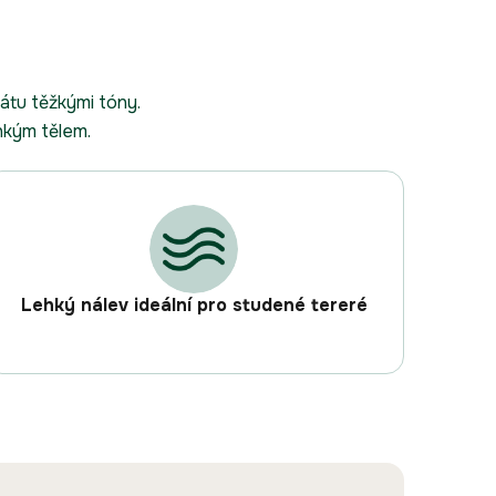
átu těžkými tóny.
hkým tělem.
Lehký nálev ideální pro studené tereré