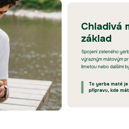
Chladivá 
základ
Spojení zeleného yerba
výrazným mátovým pro
limetou nebo dalšími by
To yerba maté je
přípravu, kde mát