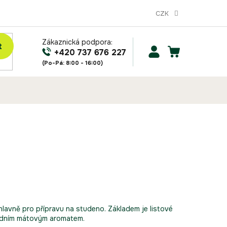
CZK
Zákaznická podpora:
t
NÁKUPNÍ
+420 737 676 227
KOŠÍK
hlavně pro přípravu na studeno. Základem je listové
odním mátovým aromatem.