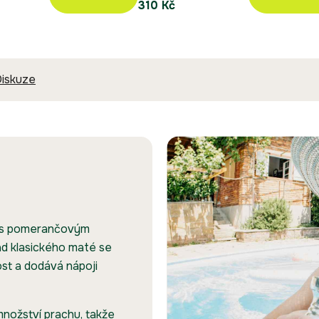
310 Kč
iskuze
é s pomerančovým
ad klasického maté se
ost a dodává nápoji
množství prachu, takže