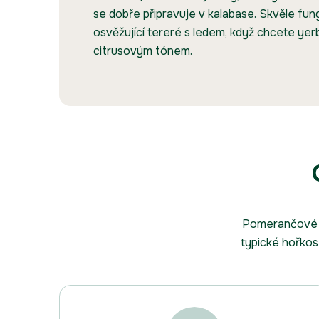
se dobře připravuje v kalabase. Skvěle fung
osvěžující tereré s ledem, když chcete ye
citrusovým tónem.
Pomerančové a
typické hořkost