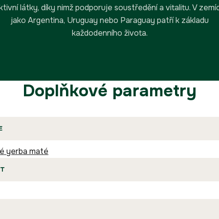
ktivní látky, díky nimž podporuje soustředění a vitalitu. V zemí
jako Argentina, Uruguay nebo Paraguay patří k základu
každodenního života.
Doplňkové parametry
E
é yerba maté
T