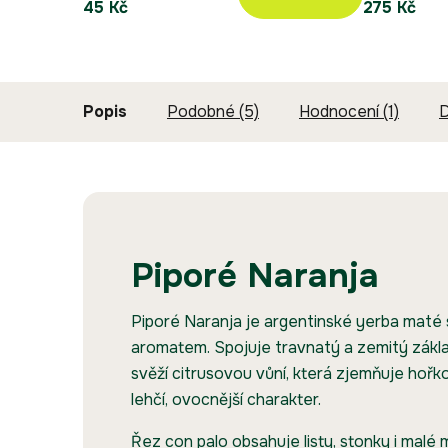
45 Kč
275 Kč
Popis
Podobné (5)
Hodnocení (1)
D
Piporé Naranja
Piporé Naranja je argentinské yerba mat
aromatem. Spojuje travnatý a zemitý zákl
svěží citrusovou vůní, která zjemňuje hořk
lehčí, ovocnější charakter.
Řez con palo obsahuje listy, stonky i malé 