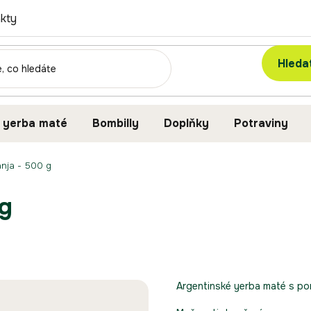
kty
Hleda
 yerba maté
Bombilly
Doplňky
Potraviny
anja - 500 g
 g
Argentinské yerba maté s p