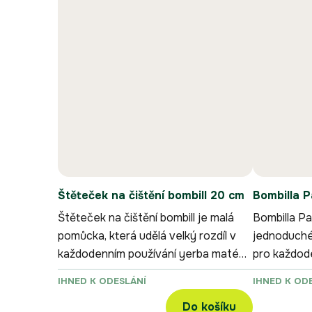
Štěteček na čištění bombill 20 cm
Bombilla 
Štěteček na čištění bombill je malá
Bombilla Pa
pomůcka, která udělá velký rozdíl v
jednoduché 
každodenním používání yerba maté
pro každode
příslušenství.
IHNED K ODESLÁNÍ
IHNED K OD
Do košíku