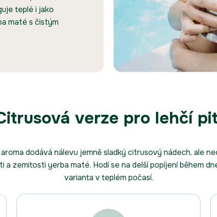
uje teplé i jako
rba maté s čistým
Citrusová verze pro lehčí pit
roma dodává nálevu jemně sladký citrusový nádech, ale nec
i a zemitosti yerba maté. Hodí se na delší popíjení během dn
varianta v teplém počasí.