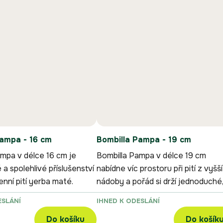
Pampa - 16 cm
Bombilla Pampa - 19 cm
mpa v délce 16 cm je
Bombilla Pampa v délce 19 cm
a spolehlivé příslušenství
nabídne víc prostoru při pití z vyšší
nní pití yerba maté.
nádoby a pořád si drží jednoduché
praktické provedení.
ESLÁNÍ
IHNED K ODESLÁNÍ
Do košíku
Do košík