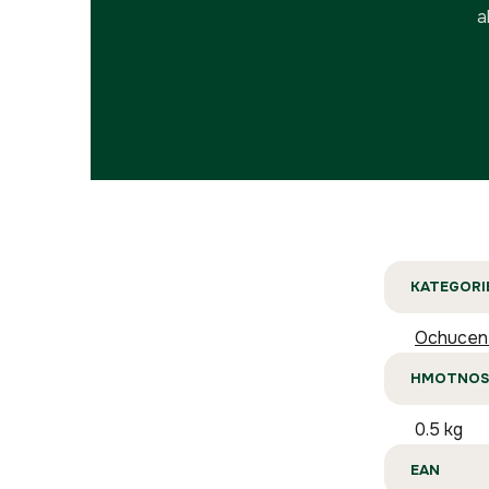
a
KATEGORI
Ochucen
HMOTNOS
0.5 kg
EAN