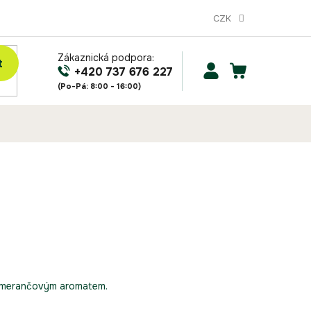
CZK
Zákaznická podpora:
t
NÁKUPNÍ
+420 737 676 227
KOŠÍK
omerančovým aromatem.