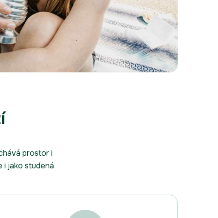
í
hává prostor i
e i jako studená