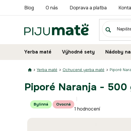
Přejít
Blog
O nás
Doprava a platba
Konta
na
obsah
Yerba maté
Výhodné sety
Nádoby na
Yerba maté
Ochucené yerba maté
Piporé Nar
Piporé Naranja - 500
Průměrné
Bylinná
Ovocná
1 hodnocení
hodnocení
produktu
je
4,0