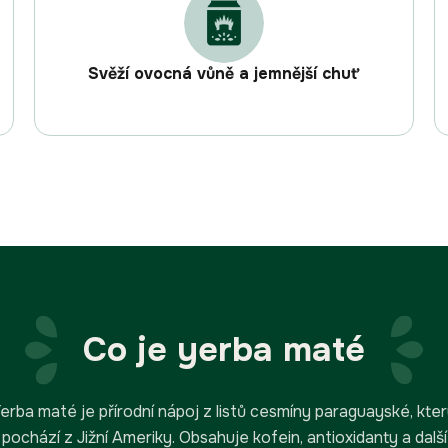
Svěží ovocná vůně a jemnější chuť
Co je yerba maté
erba maté je přírodní nápoj z listů cesmíny paraguayské, kte
pochází z Jižní Ameriky. Obsahuje kofein, antioxidanty a další