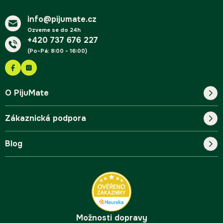
t
í
info@pijumate.cz
Ozveme se do 24h
+420 737 676 227
(Po-Pá: 8:00 - 16:00)
O PijuMate
Zákaznická podpora
Náš příběh
Blog
Blog
Kontakt
FAQ
Pro začátečníky
Doprava a platba
Tipy
Možnosti dopravy