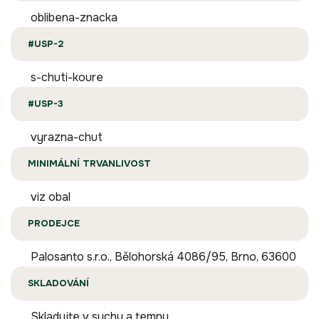
oblibena-znacka
#USP-2
s-chuti-koure
#USP-3
vyrazna-chut
MINIMÁLNÍ TRVANLIVOST
viz obal
PRODEJCE
Palosanto s.r.o., Bělohorská 4086/95, Brno, 63600
SKLADOVÁNÍ
Skladujte v suchu a temnu