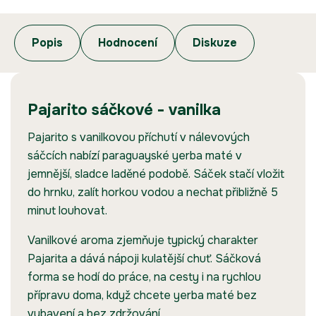
Popis
Hodnocení
Diskuze
Pajarito sáčkové - vanilka
Pajarito s vanilkovou příchutí v nálevových
sáčcích nabízí paraguayské yerba maté v
jemnější, sladce laděné podobě. Sáček stačí vložit
do hrnku, zalít horkou vodou a nechat přibližně 5
minut louhovat.
Vanilkové aroma zjemňuje typický charakter
Pajarita a dává nápoji kulatější chuť. Sáčková
forma se hodí do práce, na cesty i na rychlou
přípravu doma, když chcete yerba maté bez
vybavení a bez zdržování.