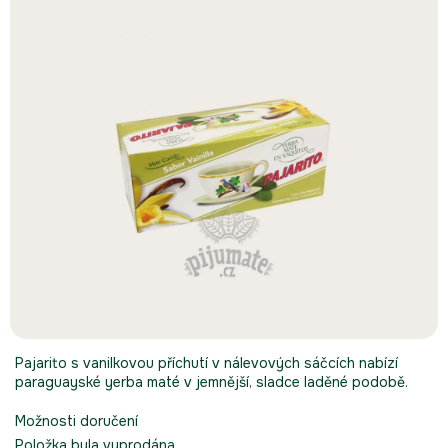
Pajarito s vanilkovou příchutí v nálevových sáčcích nabízí
paraguayské yerba maté v jemnější, sladce laděné podobě.
Možnosti doručení
Položka byla vyprodána…