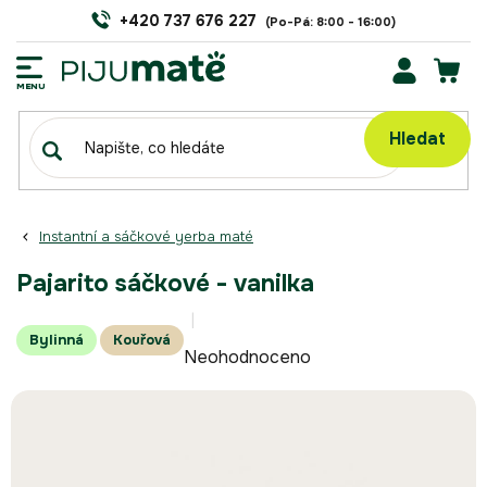
Přejít
+420 737 676 227
na
obsah
NÁK
KOŠÍ
Hledat
Instantní a sáčkové yerba maté
Pajarito sáčkové - vanilka
Průměrné
Bylinná
Kouřová
Neohodnoceno
hodnocení
produktu
je
0,0
z
5
hvězdiček.