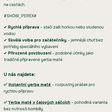
na cestách.
#SHOW_PEREX#
✔
Rychlá příprava
– stačí zalít horkou nebo studenou
vodou
✔
Skvělá volba pro začátečníky
– jemnější chuť bez
potřeby speciálního vybavení
✔
Přirozené povzbuzení
– podobné účinky jako
tradičně připravené yerba maté
U nás najdete:
✅
Instantní yerba maté
– rozpustný prášek pro
rychlou přípravu
✅
Yerba maté v čajových sáčcích
– pohodlná varianta
bez nutnosti bombilly