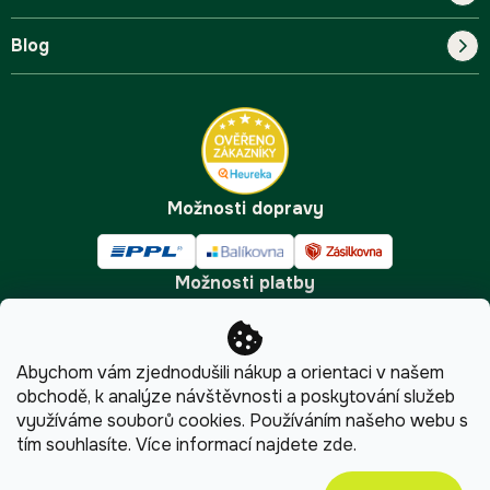
Blog
Blog
Kontakt
FAQ
Pro začátečníky
Doprava a platba
Tipy
Možnosti dopravy
Možnosti platby
Abychom vám zjednodušili nákup a orientaci v našem
obchodě, k analýze návštěvnosti a poskytování služeb
využíváme souborů cookies. Používáním našeho webu s
tím souhlasíte.
Více informací najdete
zde
.
Copyright 2026
Pijumate.cz
. Všechna práva vyhrazena.
Upravit nastavení cookies