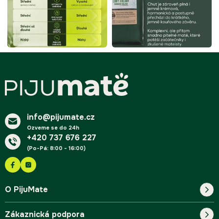
Z
á
p
a
t
í
info@pijumate.cz
Ozveme se do 24h
+420 737 676 227
(Po-Pá: 8:00 - 16:00)
O PijuMate
Zákaznická podpora
Náš příběh