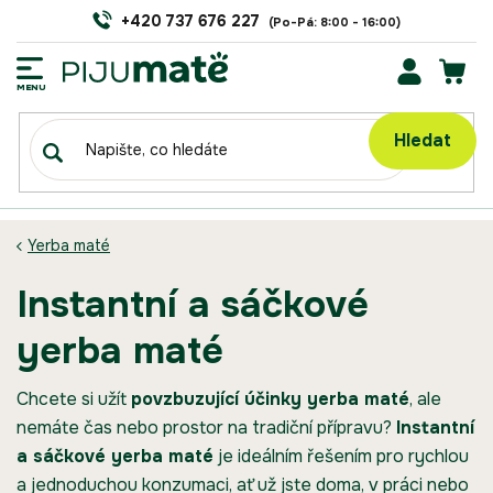
Přejít
+420 737 676 227
na
obsah
NÁK
KOŠÍ
Hledat
Yerba maté
instantní a sáčkové
yerba maté
Chcete si užít
povzbuzující účinky yerba maté
, ale
nemáte čas nebo prostor na tradiční přípravu?
Instantní
a sáčkové yerba maté
je ideálním řešením pro rychlou
a jednoduchou konzumaci, ať už jste doma, v práci nebo