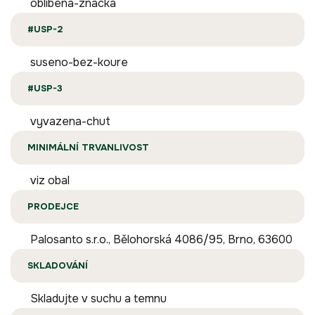
oblibena-znacka
#USP-2
suseno-bez-koure
#USP-3
vyvazena-chut
MINIMÁLNÍ TRVANLIVOST
viz obal
PRODEJCE
Palosanto s.r.o., Bělohorská 4086/95, Brno, 63600
SKLADOVÁNÍ
Skladujte v suchu a temnu