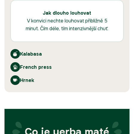
Jak dlouho louhovat
V konvici nechte louhovat přibližně 5
minut. Čím déle, tím intenzivnější chuť.
Kalabasa
French press
Hrnek
Co je yerba maté