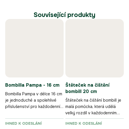
Související produkty
Bombilla Pampa - 16 cm
Štěteček na čištění
bombill 20 cm
Bombilla Pampa v délce 16 cm
je jednoduché a spolehlivé
Štěteček na čištění bombill je
příslušenství pro každodenní
malá pomůcka, která udělá
pití yerba maté.
velký rozdíl v každodenním
používání yerba maté
IHNED K ODESLÁNÍ
IHNED K ODESLÁNÍ
příslušenství.