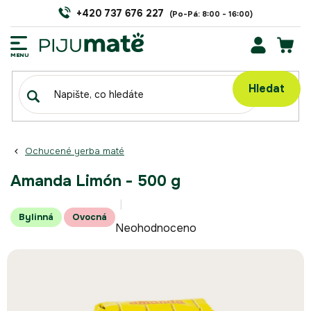
Přejít
+420 737 676 227
na
obsah
NÁK
KOŠÍ
Hledat
Ochucené yerba maté
Amanda Limón - 500 g
Průměrné
Bylinná
Ovocná
Neohodnoceno
hodnocení
produktu
je
0,0
z
5
hvězdiček.