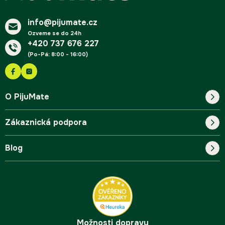
t
í
info@pijumate.cz
Ozveme se do 24h
+420 737 676 227
(Po-Pá: 8:00 - 16:00)
O PijuMate
Zákaznická podpora
Náš příběh
Blog
Blog
Kontakt
FAQ
Pro začátečníky
Doprava a platba
Tipy
Možnosti dopravy