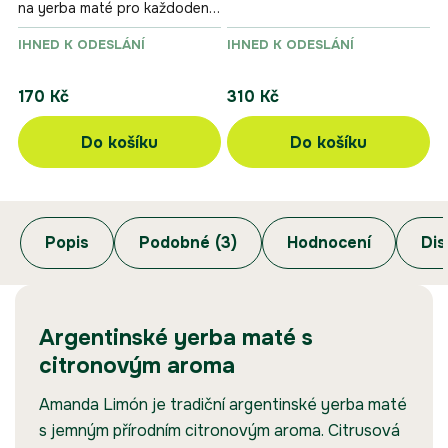
na yerba maté pro každodenní
jednoduché, praktické
používání.
provedení.
IHNED K ODESLÁNÍ
IHNED K ODESLÁNÍ
170 Kč
310 Kč
Do košíku
Do košíku
Popis
Podobné (3)
Hodnocení
Dis
Argentinské yerba maté s
citronovým aroma
Amanda Limón je tradiční argentinské yerba maté
s jemným přírodním citronovým aroma. Citrusová