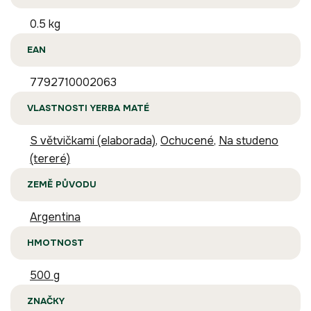
0.5 kg
EAN
7792710002063
VLASTNOSTI YERBA MATÉ
S větvičkami (elaborada)
,
Ochucené
,
Na studeno
(tereré)
ZEMĚ PŮVODU
Argentina
HMOTNOST
500 g
ZNAČKY