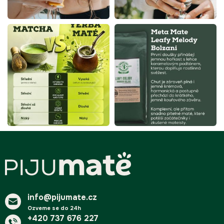
Z
á
p
a
t
í
info@pijumate.cz
Ozveme se do 24h
+420 737 676 227