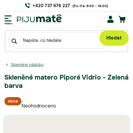
Přejít
+420 737 676 227
na
obsah
NÁK
KOŠÍ
Hledat
Skleněné nádoby
Skleněné matero Piporé Vidrio - Zelená
barva
Průměrné
Akce
Neohodnoceno
hodnocení
produktu
je
0,0
z