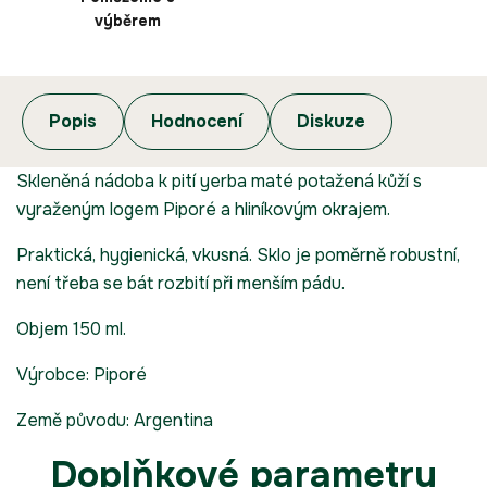
výběrem
Popis
Hodnocení
Diskuze
Skleněná nádoba k pití yerba maté potažená kůží s
vyraženým logem Piporé a hliníkovým okrajem.
Praktická, hygienická, vkusná. Sklo je poměrně robustní,
není třeba se bát rozbití při menším pádu.
Objem 150 ml.
Výrobce: Piporé
Země původu: Argentina
Doplňkové parametry