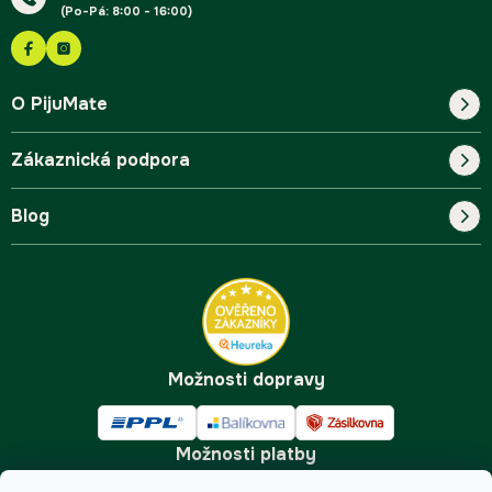
(Po-Pá: 8:00 - 16:00)
O PijuMate
Zákaznická podpora
Náš příběh
Blog
Blog
Kontakt
FAQ
Pro začátečníky
Doprava a platba
Tipy
Možnosti dopravy
Možnosti platby