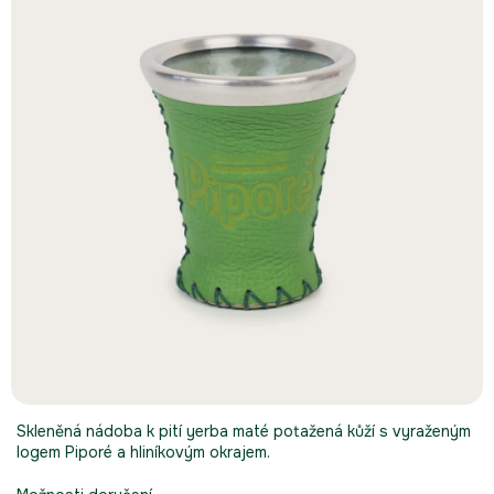
5
hvězdiček.
Skleněná nádoba k pití yerba maté potažená kůží s vyraženým
logem Piporé a hliníkovým okrajem.