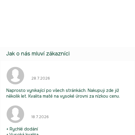
Buďte první, kdo napíše příspěvek k této položce.
Pouze registrovaní uživatelé mohou vkládat příspěvky. Prosím
přihlaste se
nebo se
registrujte
.
Hodnocení obchodu je 5 z 5 hvězdiček.
28.7.2026
Naprosto vynikající po všech stránkách. Nakupuji zde již
několik let. Kvalita maté na vysoké úrovni za nízkou cenu.
Hodnocení obchodu je 5 z 5 hvězdiček.
18.7.2026
+ Rychlé dodání
+ Vysoká kvalita