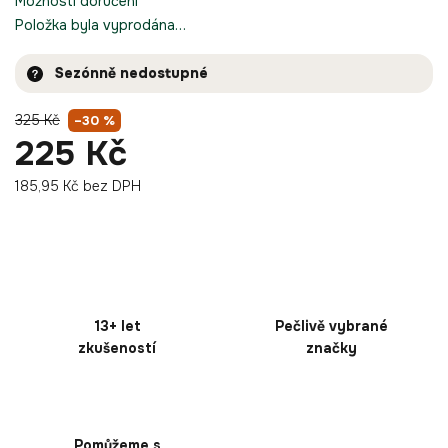
Možnosti doručení
Položka byla vyprodána…
Sezónně nedostupné
325 Kč
–30 %
225 Kč
185,95 Kč bez DPH
13+ let
Pečlivě vybrané
zkušeností
značky
Pomůžeme s