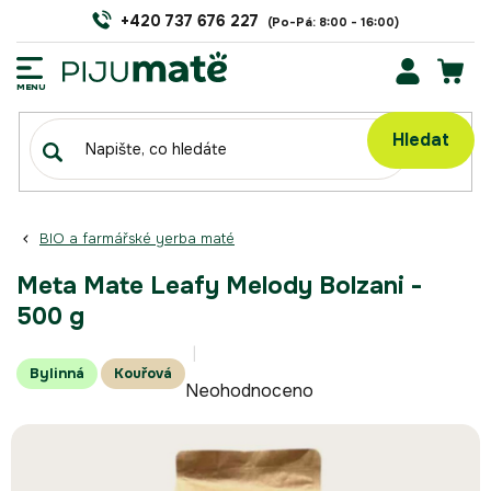
Přejít
+420 737 676 227
na
obsah
NÁK
KOŠÍ
Hledat
BIO a farmářské yerba maté
Meta Mate Leafy Melody Bolzani -
500 g
Průměrné
Bylinná
Kouřová
Neohodnoceno
hodnocení
produktu
je
0,0
z