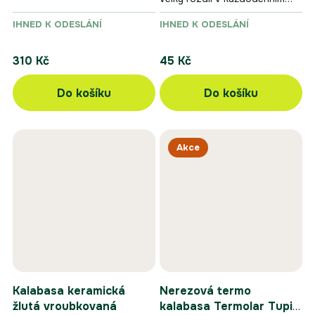
provedení.
používání yerba maté
IHNED K ODESLÁNÍ
IHNED K ODESLÁNÍ
příslušenství.
310 Kč
45 Kč
Do košíku
Do košíku
Akce
Kalabasa keramická
Nerezová termo
žlutá vroubkovaná
kalabasa Termolar Tupi -