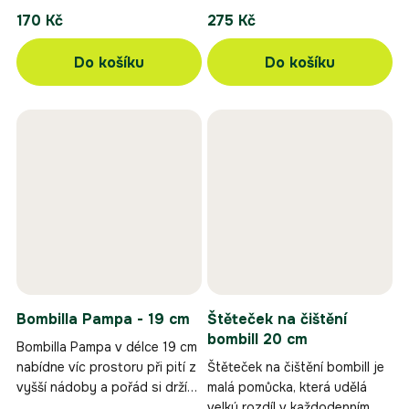
170 Kč
275 Kč
Do košíku
Do košíku
Bombilla Pampa - 19 cm
Štěteček na čištění
bombill 20 cm
Bombilla Pampa v délce 19 cm
nabídne víc prostoru při pití z
Štěteček na čištění bombill je
vyšší nádoby a pořád si drží
malá pomůcka, která udělá
jednoduché, praktické
velký rozdíl v každodenním