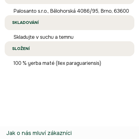
Palosanto s.r.o., Bělohorská 4086/95, Brno, 63600
SKLADOVÁNÍ
Skladujte v suchu a temnu
SLOŽENÍ
100 % yerba maté (Ilex paraguariensis)
Buďte první, kdo napíše příspěvek k této položce.
Pouze registrovaní uživatelé mohou vkládat příspěvky. Prosím
přihlaste se
nebo se
registrujte
.