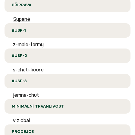
PŘÍPRAVA
Sypané
#USP-1
z-male-farmy
#USP-2
s-chuti-koure
#USP-3
jemna-chut
MINIMÁLNÍ TRVANLIVOST
viz obal
PRODEJCE