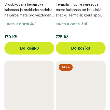
bronzová
Vroubkovaná keramická
Termolar Tupi je nerezová
kalabasa je praktická nádoba
termo kalabasa od brazilské
na yerba maté pro každodenní
značky Termolar, která spojuje
používání.
odolnost, pohodlné držení a
IHNED K ODESLÁNÍ
IHNED K ODESLÁNÍ
výbornou tepelnou izolaci.
170 Kč
775 Kč
Do košíku
Do košíku
Akce