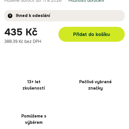
Můžeme doručit do:
11.8.2026
Možnosti doručení
Ihned k odeslání
435 Kč
Přidat do košíku
388,39 Kč bez DPH
13+ let
Pečlivě vybrané
zkušeností
značky
Pomůžeme s
výběrem