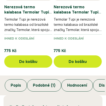
Nerezová termo
Nerezová termo
kalabasa Termolar Tupi -
kalabasa Termolar Tupi -
černá
červená
Termolar Tupi je nerezová
Termolar Tupi je nerezová
termo kalabasa od brazilské
termo kalabasa od brazilské
značky Termolar, která spojuje
značky Termolar, která spojuje
odolnost, pohodlné držení a
odolnost, pohodlné držení a
IHNED K ODESLÁNÍ
IHNED K ODESLÁNÍ
výbornou tepelnou izolaci.
výbornou tepelnou izolaci.
775 Kč
775 Kč
Do košíku
Do košíku
Popis
Podobné (1)
Hodnocení
Dis