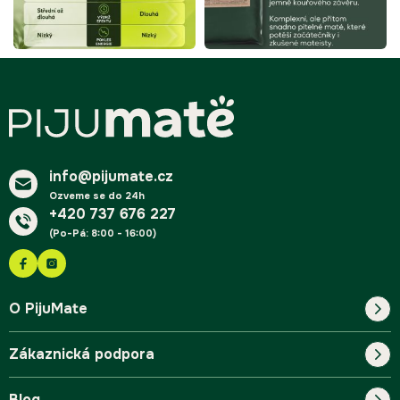
Z
á
p
a
t
í
info@pijumate.cz
Ozveme se do 24h
+420 737 676 227
(Po-Pá: 8:00 - 16:00)
O PijuMate
Zákaznická podpora
Náš příběh
Blog
Blog