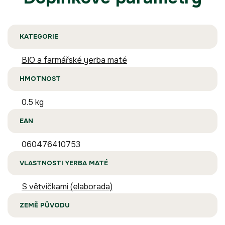
KATEGORIE
BIO a farmářské yerba maté
HMOTNOST
0.5 kg
EAN
060476410753
VLASTNOSTI YERBA MATÉ
S větvičkami (elaborada)
ZEMĚ PŮVODU