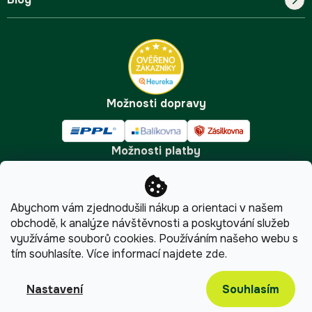
Kontakt
FAQ
Pro začátečníky
Doprava a platba
Tipy
Možnosti dopravy
Možnosti platby
Abychom vám zjednodušili nákup a orientaci v našem
obchodě, k analýze návštěvnosti a poskytování služeb
využíváme souborů cookies. Používáním našeho webu s
tím souhlasíte.
Více informací najdete
zde
.
Copyright 2026
Pijumate.cz
. Všechna práva vyhrazena.
Upravit nastavení cookies
Souhlasím
Nastavení
Shoptet
|
mime digital