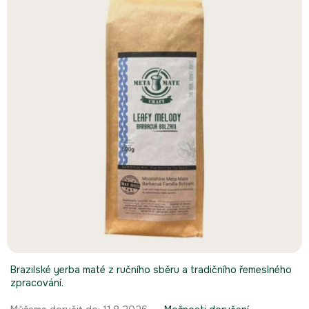
5
hvězdiček.
Brazilské yerba maté z ručního sběru a tradičního řemeslného
zpracování.