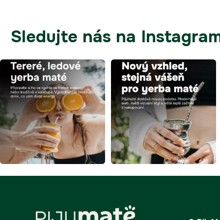
Sledujte nás na Instagra
Z
á