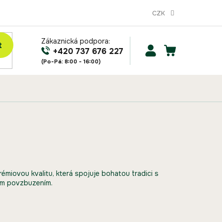
CZK
Zákaznická podpora:
t
NÁKUPNÍ
+420 737 676 227
KOŠÍK
rémiovou kvalitu, která spojuje bohatou tradici s
cím povzbuzením.