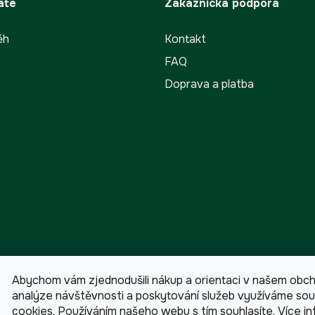
ate
Zákaznická podpora
ěh
Kontakt
FAQ
Doprava a platba
Abychom vám zjednodušili nákup a orientaci v našem obch
analýze návštěvnosti a poskytování služeb využíváme so
cookies. Používáním našeho webu s tím souhlasíte.
Více in