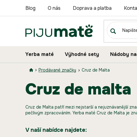
Přejít
Blog
O nás
Doprava a platba
Konta
na
obsah
Yerba maté
Výhodné sety
Nádoby na
Prodávané značky
Cruz de Malta
cruz de malta
Cruz de Malta patří mezi nejstarší a nejuznávanější zna
pečlivým zpracováním. Yerba maté Cruz de Malta je zn
V naší nabídce najdete: