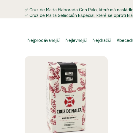
✅
Cruz de Malta Elaborada Con Palo
, které má nasládl
✅
Cruz de Malta Selección Especial
, které se oproti El
Ř
a
Nejprodávanější
Nejlevnější
Nejdražší
Abeced
z
e
V
n
ý
í
p
p
i
r
s
o
p
d
r
u
o
k
d
t
u
ů
k
t