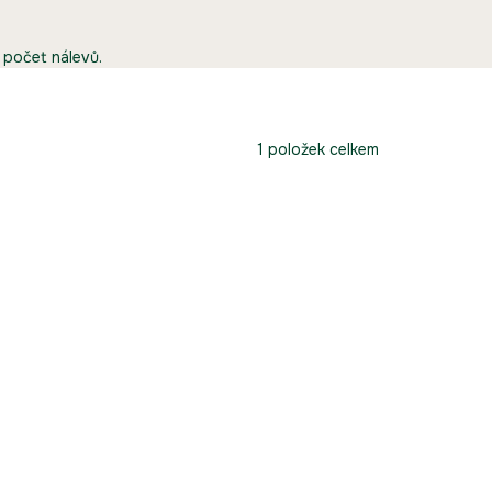
í počet nálevů.
1
položek celkem