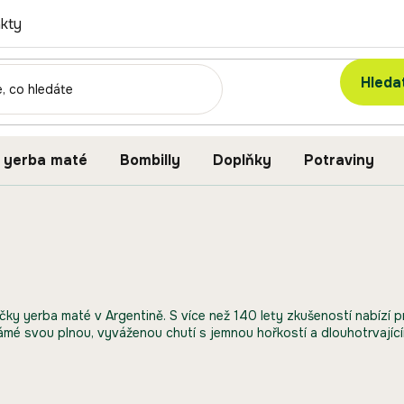
kty
Hleda
 yerba maté
Bombilly
Doplňky
Potraviny
čky yerba maté v Argentině. S více než 140 lety zkušeností nabízí p
ámé svou plnou, vyváženou chutí s jemnou hořkostí a dlouhotrvají