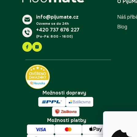
O PijuM
p
a
info@pijumate.cz
t
Náš příb
í
Ozveme se do 24h
Blog
+420 737 676 227
(Po-Pá: 8:00 - 16:00)
Možnosti dopravy
Možnosti platby