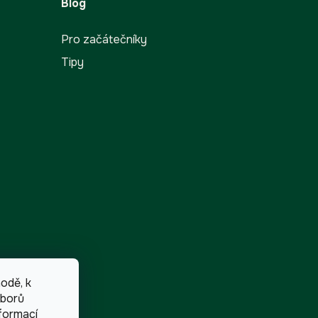
Blog
Pro začátečníky
Tipy
odě, k
uborů
formací