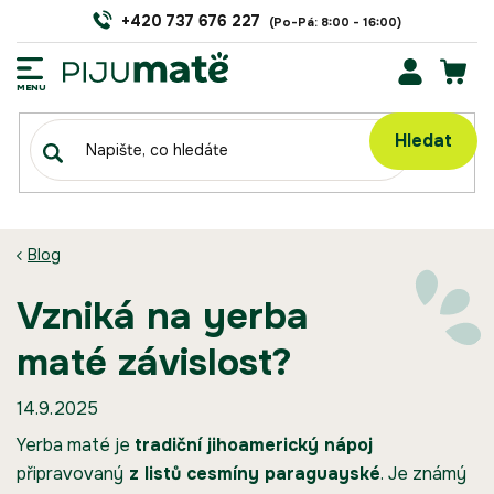
Přejít
+420 737 676 227
na
obsah
NÁK
KOŠÍ
Hledat
Blog
Vzniká na yerba
maté závislost?
14.9.2025
Yerba maté je
tradiční jihoamerický nápoj
připravovaný
z listů cesmíny paraguayské
. Je známý