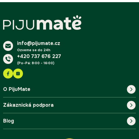
Z
á
p
a
t
í
info@pijumate.cz
Ozveme se do 24h
+420 737 676 227
(Po-Pá: 8:00 - 16:00)
O PijuMate
Zákaznická podpora
Náš příběh
Blog
Blog
Kontakt
FAQ
Pro začátečníky