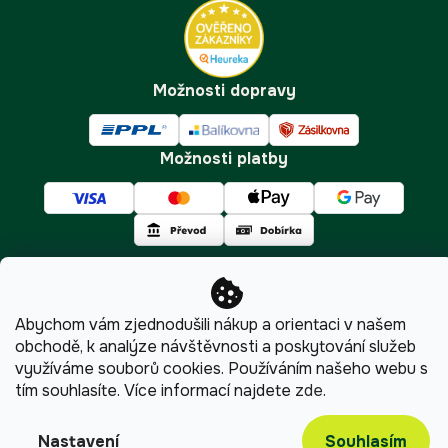
Doprava a platba
Tipy
Možnosti dopravy
Možnosti platby
Copyright 2026
Pijumate.cz
. Všechna práva vyhrazena.
Abychom vám zjednodušili nákup a orientaci v našem
Upravit nastavení cookies
obchodě, k analýze návštěvnosti a poskytování služeb
využíváme souborů cookies. Používáním našeho webu s
Shoptet
|
mime digital
tím souhlasíte.
Více informací najdete
zde
.
Souhlasím
Nastavení