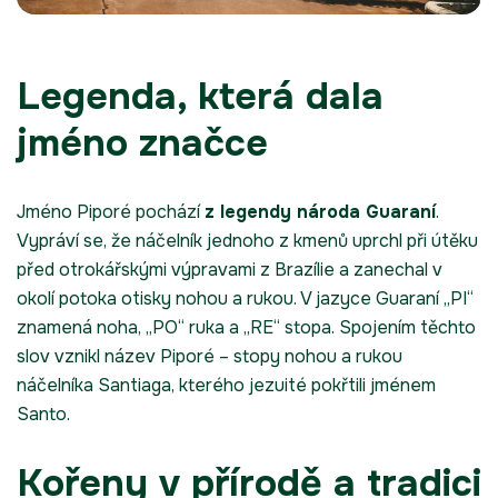
Legenda, která dala
jméno značce
Jméno Piporé pochází
z legendy národa Guaraní
.
Vypráví se, že náčelník jednoho z kmenů uprchl při útěku
před otrokářskými výpravami z Brazílie a zanechal v
okolí potoka otisky nohou a rukou. V jazyce Guaraní „PI“
znamená noha, „PO“ ruka a „RE“ stopa. Spojením těchto
slov vznikl název Piporé – stopy nohou a rukou
náčelníka Santiaga, kterého jezuité pokřtili jménem
Santo.
Kořeny v přírodě a tradici