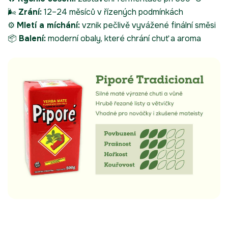
🌬️
Zrání:
12–24 měsíců v řízených podmínkách
⚙️
Mletí a míchání:
vznik pečlivě vyvážené finální směsi
📦
Balení:
moderní obaly, které chrání chuť a aroma