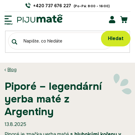
Přejít
+420 737 676 227
na
obsah
NÁK
KOŠÍ
Hledat
Blog
Piporé – legendární
yerba maté z
Argentiny
13.8.2025
Piporé
je značka yerba maté
s hlubokými kořeny v