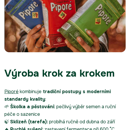
Výroba krok za krokem
Piporé
kombinuje
tradiční postupy s moderními
standardy kvality
:
🌱
Školka a pěstování:
pečlivý výběr semen a ruční
péče o sazenice
🍃
Sklizeň (tarefa):
probíhá ručně od dubna do září
🔥
Rychlé sušení:
zastavení fermentace při 600 °C