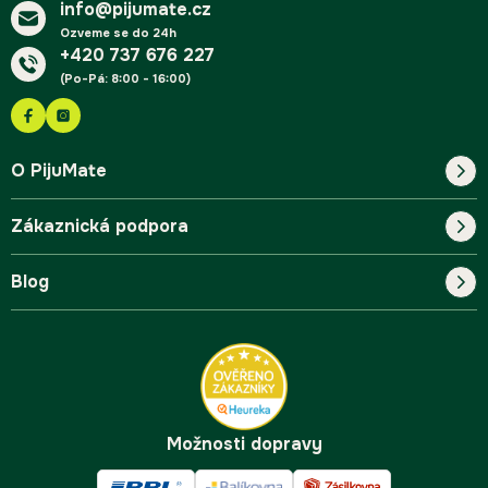
info@pijumate.cz
Ozveme se do 24h
+420 737 676 227
(Po-Pá: 8:00 - 16:00)
O PijuMate
Zákaznická podpora
Náš příběh
Blog
Blog
Kontakt
FAQ
Pro začátečníky
Doprava a platba
Tipy
Možnosti dopravy