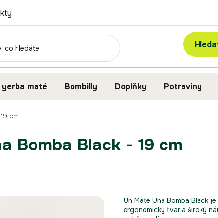
kty
Hleda
 yerba maté
Bombilly
Doplňky
Potraviny
 19 cm
na Bomba Black - 19 cm
Un Mate Una Bomba Black je 
ergonomický tvar a široký náu