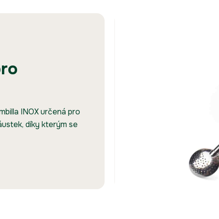
ro
billa INOX určená pro
áustek, díky kterým se