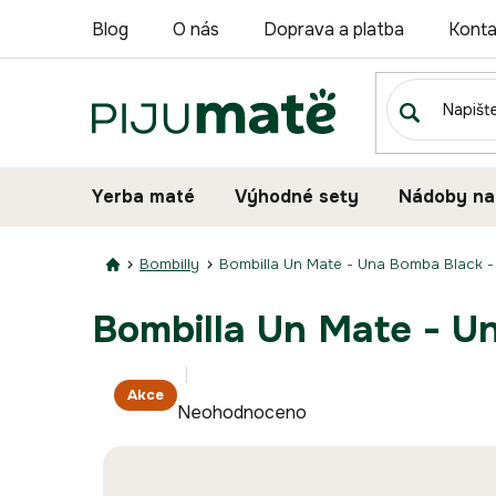
Přejít
Blog
O nás
Doprava a platba
Konta
na
obsah
Yerba maté
Výhodné sety
Nádoby na
Bombilly
Bombilla Un Mate - Una Bomba Black -
Bombilla Un Mate - U
Průměrné
Akce
Neohodnoceno
hodnocení
produktu
je
0,0