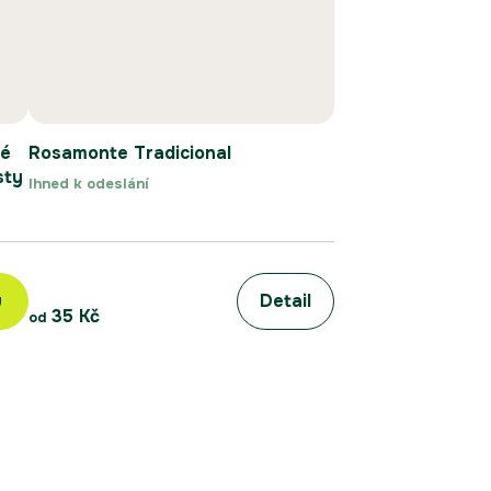
té
Rosamonte Tradicional
sty
Ihned k odeslání
u
Detail
35 Kč
od