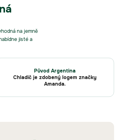
lná
í vhodná na jemně
nabídne jisté a
Původ Argentina
Chladič je zdobený logem značky
Amanda.