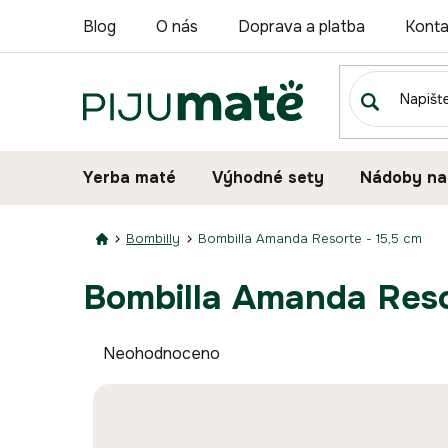
Přejít
Blog
O nás
Doprava a platba
Konta
na
obsah
Yerba maté
Výhodné sety
Nádoby na
Bombilly
Bombilla Amanda Resorte - 15,5 cm
Bombilla Amanda Reso
Průměrné
Neohodnoceno
hodnocení
produktu
je
0,0
z