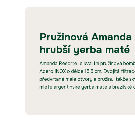
Pružinová Amanda 
hrubší yerba maté
Amanda Resorte je kvalitní pružinová bombi
Acero INOX o délce 15,5 cm. Dvojitá filtra
předvrtané malé otvory a pružinu, takže skv
mleté argentinské yerba maté a brazilské 