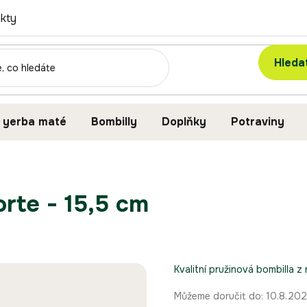
kty
Hleda
 yerba maté
Bombilly
Doplňky
Potraviny
rte - 15,5 cm
Kvalitní pružinová bombilla z
Můžeme doručit do:
10.8.20