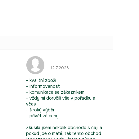
 je 5 z 5 hvězdiček.
Hodnocení obchodu je 5 z 5 hvězdiček.
12.7.2026
+ kvalitní zboží
+ informovanost
+ komunikace se zákazníkem
+ vždy mi doručili vše v pořádku a
včas
+ široký výběr
+ přívětivé ceny
Zkusila jsem několik obchodů s čaji a
pokud jde o maté, tak tento obchod