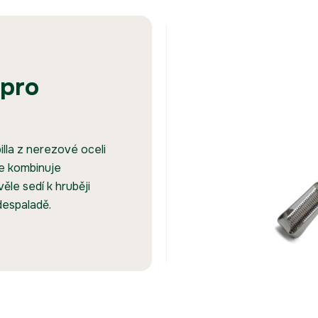
pro
lla z nerezové oceli
ce kombinuje
ěle sedí k hruběji
despaladě.