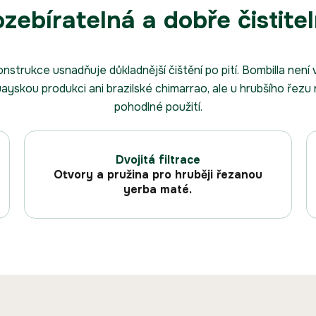
zebíratelná a dobře čistite
nstrukce usnadňuje důkladnější čištění po pití. Bombilla nen
yskou produkci ani brazilské chimarrao, ale u hrubšího řezu 
pohodlné použití.
Dvojitá filtrace
Otvory a pružina pro hruběji řezanou
yerba maté.