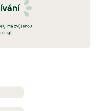
ívání
čely. Má zvýšenou
ní mytí.