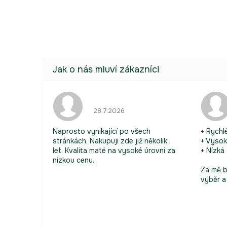
Hodnocení obchodu je 5 z 5 hvězdiček
28.7.2026
Naprosto vynikající po všech
+ Rychl
stránkách. Nakupuji zde již několik
+ Vysok
let. Kvalita maté na vysoké úrovni za
+ Nízká
nízkou cenu.
Za mě b
výběr a