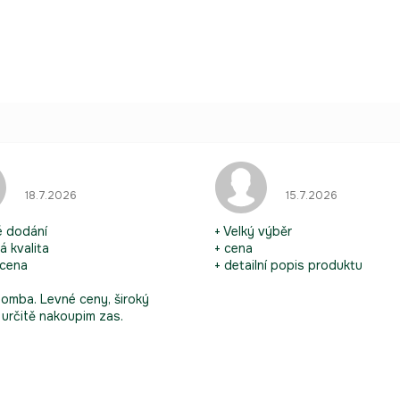
.
Hodnocení obchodu je 5 z 5 hvězdiček.
Hodnocení obchodu
18.7.2026
15.7.2026
é dodání
+ Velký výběr
á kvalita
+ cena
 cena
+ detailní popis produktu
omba. Levné ceny, široký
 určitě nakoupim zas.