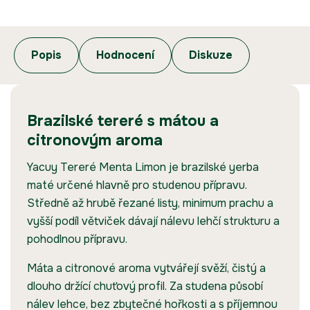
Popis
Hodnocení
Diskuze
Brazilské tereré s mátou a
citronovým aroma
Yacuy Tereré Menta Limon je brazilské yerba
maté určené hlavně pro studenou přípravu.
Středně až hrubě řezané listy, minimum prachu a
vyšší podíl větviček dávají nálevu lehčí strukturu a
pohodlnou přípravu.
Máta a citronové aroma vytvářejí svěží, čistý a
dlouho držící chuťový profil. Za studena působí
nálev lehce, bez zbytečné hořkosti a s příjemnou