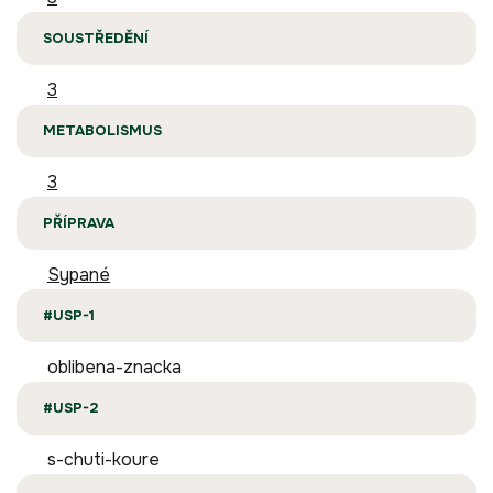
SOUSTŘEDĚNÍ
3
METABOLISMUS
3
PŘÍPRAVA
Sypané
#USP-1
oblibena-znacka
#USP-2
s-chuti-koure