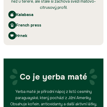
než u tereré, ale stále si zachová svěží mátovo-
citrusový profil.
Kalabasa
French press
Hrnek
Co je yerba maté
Yerba maté je přírodní nápoj z listů cesmíny
paraguayské, který pochází z Jižní Ameriky.
Obsahuje kofein, antioxidanty a další aktivní látky,