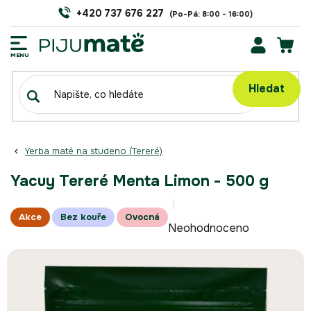
Přejít
+420 737 676 227
na
obsah
NÁK
KOŠÍ
Hledat
Yerba maté na studeno (Tereré)
Yacuy Tereré Menta Limon - 500 g
Průměrné
Akce
Bez kouře
Ovocná
Neohodnoceno
hodnocení
produktu
je
0,0
z
5
hvězdiček.