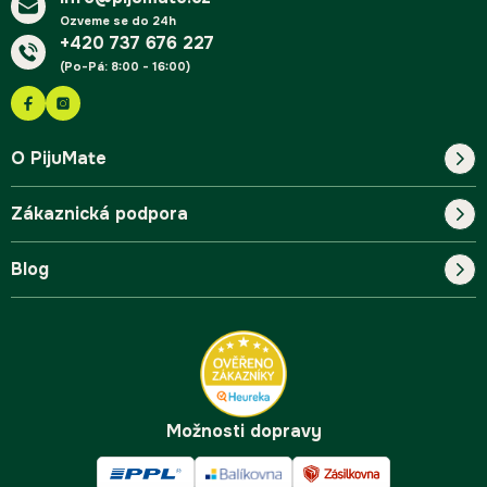
Ozveme se do 24h
+420 737 676 227
(Po-Pá: 8:00 - 16:00)
O PijuMate
Zákaznická podpora
Náš příběh
Blog
Blog
Kontakt
FAQ
Pro začátečníky
Doprava a platba
Tipy
Možnosti dopravy