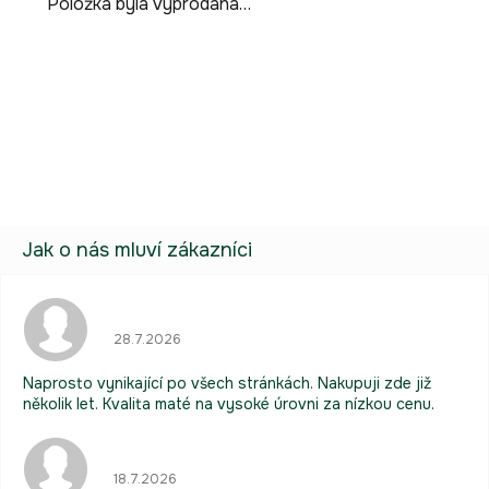
Položka byla vyprodána…
Buďte první, kdo napíše příspěvek k této položce.
Pouze registrovaní uživatelé mohou vkládat příspěvky. Prosím
přihlaste se
nebo se
registrujte
.
Hodnocení obchodu je 5 z 5 hvězdiček.
28.7.2026
Naprosto vynikající po všech stránkách. Nakupuji zde již
několik let. Kvalita maté na vysoké úrovni za nízkou cenu.
Hodnocení obchodu je 5 z 5 hvězdiček.
18.7.2026