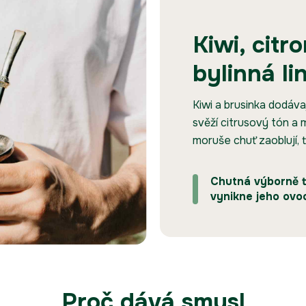
Kiwi, citr
bylinná li
Kiwi a brusinka dodáva
svěží citrusový tón a
moruše chuť zaoblují, 
Chutná výborně te
vynikne jeho ovoc
Proč dává smysl