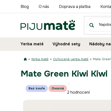
Přejít
Blog
O nás
Doprava a platba
Konta
na
obsah
Yerba maté
Výhodné sety
Nádoby na
Yerba maté
Ochucené yerba maté
Mate Green
Mate Green Kiwi Kiwi
Průměrné
Bez kouře
Ovocná
2 hodnocení
hodnocení
produktu
je
5,0