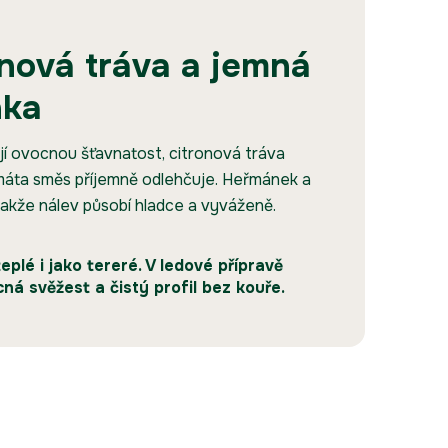
onová tráva a jemná
nka
jí ovocnou šťavnatost, citronová tráva
 máta směs příjemně odlehčuje. Heřmánek a
takže nálev působí hladce a vyváženě.
plé i jako tereré. V ledové přípravě
ná svěžest a čistý profil bez kouře.