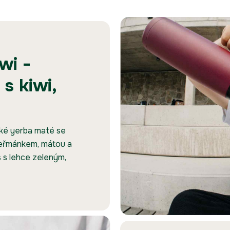
wi -
s kiwi,
ské yerba maté se
 heřmánkem, mátou a
 s lehce zeleným,