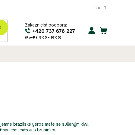
CZK
Zákaznická podpora:
t
NÁKUPNÍ
+420 737 676 227
KOŠÍK
 jemné brazilské yerba maté se sušeným kiwi,
eřmánkem, mátou a brusinkou.