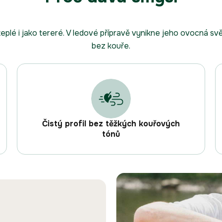
plé i jako tereré. V ledové přípravě vynikne jeho ovocná svěž
bez kouře.
Čistý profil bez těžkých kouřových
tónů