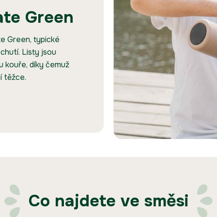
ate Green
e Green, typické
chutí. Listy jsou
 kouře, díky čemuž
í těžce.
Co najdete ve směsi