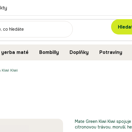
kty
Hleda
 yerba maté
Bombilly
Doplňky
Potraviny
 Kiwi Kiwi
Mate Green Kiwi Kiwi spojuje
citronovou trávou, moruší, h