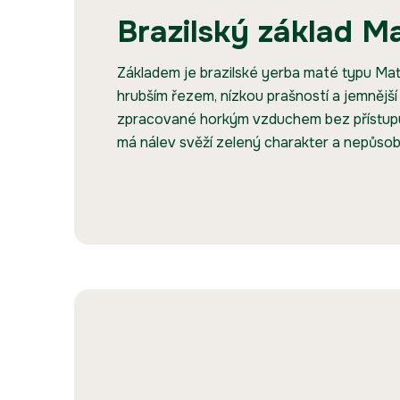
Brazilský základ M
Základem je brazilské yerba maté typu Mat
hrubším řezem, nízkou prašností a jemnější 
zpracované horkým vzduchem bez přístupu
má nálev svěží zelený charakter a nepůsob