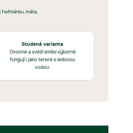
t heřmánku, máta,
Studená varianta
Ovocné a svěží směsi výborně
fungují i jako tereré s ledovou
vodou.