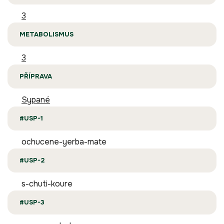
3
METABOLISMUS
3
PŘÍPRAVA
Sypané
#USP-1
ochucene-yerba-mate
#USP-2
s-chuti-koure
#USP-3