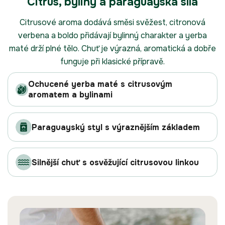
Citrus, byliny a paraguayská síla
Citrusové aroma dodává směsi svěžest, citronová
verbena a boldo přidávají bylinný charakter a yerba
maté drží plné tělo. Chuť je výrazná, aromatická a dobře
funguje při klasické přípravě.
Ochucené yerba maté s citrusovým
aromatem a bylinami
Paraguayský styl s výraznějším základem
Silnější chuť s osvěžující citrusovou linkou