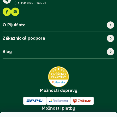
(Po-Pá: 8:00 - 16:00)
O PijuMate
Zákaznická podpora
Náš příběh
Blog
Blog
Kontakt
FAQ
Pro začátečníky
Doprava a platba
Tipy
Možnosti dopravy
Možnosti platby