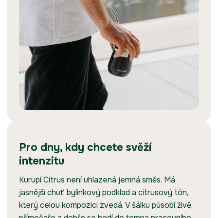
Pro dny, kdy chcete svěží
intenzitu
Kurupí Citrus není uhlazená jemná směs. Má
jasnější chuť, bylinkový podklad a citrusový tón,
který celou kompozici zvedá. V šálku působí živě,
přímočaře a dobře se hodí do tempa pracovního