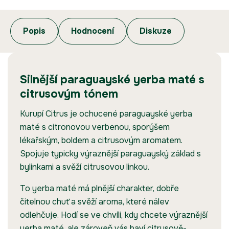
Popis
Hodnocení
Diskuze
Silnější paraguayské yerba maté s
citrusovým tónem
Kurupí Citrus je ochucené paraguayské yerba
maté s citronovou verbenou, sporýšem
lékařským, boldem a citrusovým aromatem.
Spojuje typicky výraznější paraguayský základ s
bylinkami a svěží citrusovou linkou.
To yerba maté má plnější charakter, dobře
čitelnou chuť a svěží aroma, které nálev
odlehčuje. Hodí se ve chvíli, kdy chcete výraznější
yerba maté, ale zároveň vás baví citrusově-