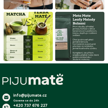
Z
á
p
a
t
í
info@pijumate.cz
Ozveme se do 24h
+420 737 676 227