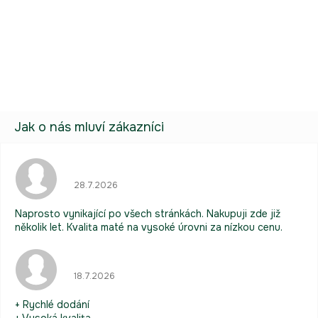
Buďte první, kdo napíše příspěvek k této položce.
Pouze registrovaní uživatelé mohou vkládat příspěvky. Prosím
přihlaste se
nebo se
registrujte
.
Hodnocení obchodu je 5 z 5 hvězdiček.
28.7.2026
Naprosto vynikající po všech stránkách. Nakupuji zde již
několik let. Kvalita maté na vysoké úrovni za nízkou cenu.
Hodnocení obchodu je 5 z 5 hvězdiček.
18.7.2026
+ Rychlé dodání