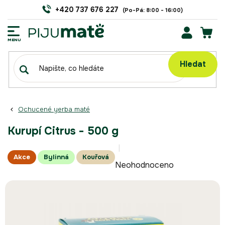
Přejít
+420 737 676 227
na
obsah
NÁK
KOŠÍ
Hledat
Ochucené yerba maté
Kurupí Citrus - 500 g
Průměrné
Akce
Bylinná
Kouřová
Neohodnoceno
hodnocení
produktu
je
0,0
z
5
hvězdiček.