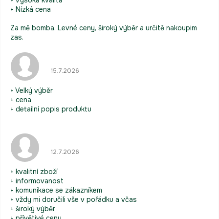
+ Vysoká kvalita
+ Nízká cena
Za mě bomba. Levné ceny, široký výběr a určitě nakoupim
zas.
Hodnocení obchodu je 5 z 5 hvězdiček.
15.7.2026
+ Velký výběr
+ cena
+ detailní popis produktu
Hodnocení obchodu je 5 z 5 hvězdiček.
12.7.2026
+ kvalitní zboží
+ informovanost
+ komunikace se zákazníkem
+ vždy mi doručili vše v pořádku a včas
+ široký výběr
+ přívětivé ceny