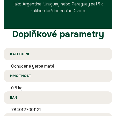
jako Argentina, Uruguay nebo Paraguay patří k
základu každodenního života.
Doplňkové parametry
KATEGORIE
Ochucené yerba maté
HMOTNOST
0.5 kg
EAN
7840127001121