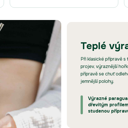
Teplé výr
Při klasické přípravě s
projev, výraznější hoř
přípravě se chuť odleh
jemnější polohy.
Výrazné paraguay
dřevitým profilem
studenou příprav