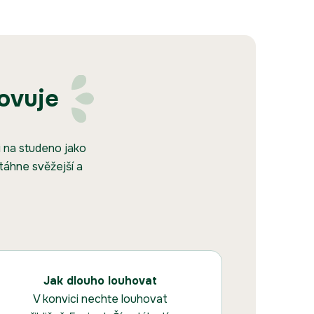
hovuje
 i na studeno jako
táhne svěžejší a
Jak dlouho louhovat
V konvici nechte louhovat