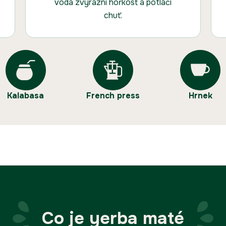
voda zvýrazní hořkost a potlačí
chuť.
Kalabasa
French press
Hrnek
Co je yerba maté