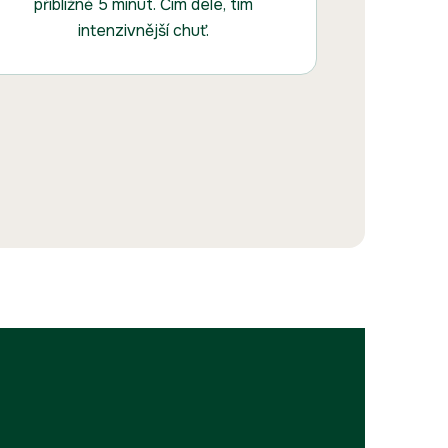
přibližně 5 minut. Čím déle, tím
intenzivnější chuť.