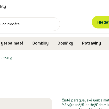
kty
Hleda
 yerba maté
Bombilly
Doplňky
Potraviny
 - 250 g
Čisté paraguayské yerba mat
Má výraznější, ostřejší chuť, 