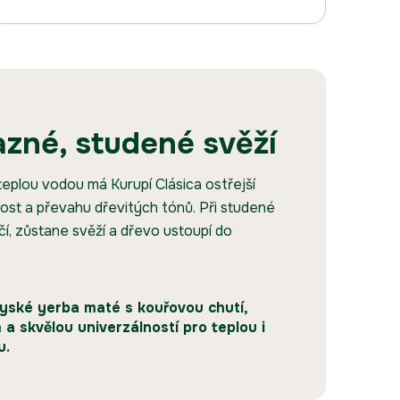
azné, studené svěží
 teplou vodou má Kurupí Clásica ostřejší
kost a převahu dřevitých tónů. Při studené
čí, zůstane svěží a dřevo ustoupí do
ské yerba maté s kouřovou chutí,
 a skvělou univerzálností pro teplou i
u.