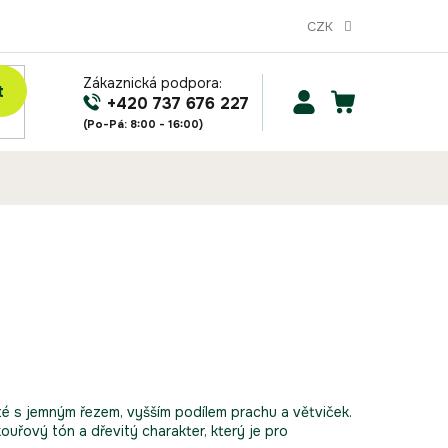
CZK
Zákaznická podpora:
t
NÁKUPNÍ
+420 737 676 227
KOŠÍK
é s jemným řezem, vyšším podílem prachu a větviček.
kouřový tón a dřevitý charakter, který je pro