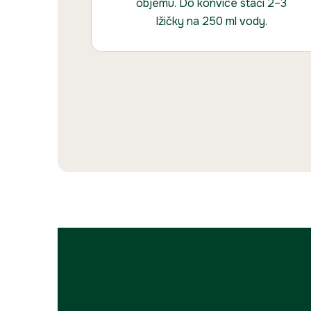
objemu. Do konvice stačí 2–3
lžičky na 250 ml vody.