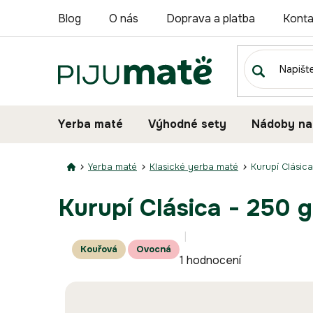
Přejít
Blog
O nás
Doprava a platba
Konta
na
obsah
Yerba maté
Výhodné sety
Nádoby na
Yerba maté
Klasické yerba maté
Kurupí Clásica
Kurupí Clásica - 250 g
Průměrné
Kouřová
Ovocná
1 hodnocení
hodnocení
produktu
je
4,0