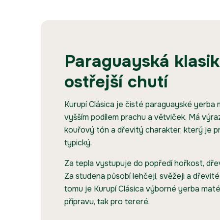
Paraguayská klasik
ostřejší chutí
Kurupí Clásica je čisté paraguayské yerba
vyšším podílem prachu a větviček. Má výrazn
kouřový tón a dřevitý charakter, který je p
typický.
Za tepla vystupuje do popředí hořkost, dře
Za studena působí lehčeji, svěžeji a dřevité
tomu je Kurupí Clásica výborné yerba maté 
přípravu, tak pro tereré.