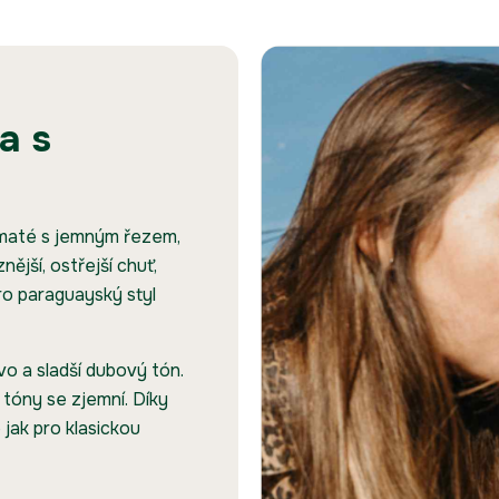
a s
 maté s jemným řezem,
ější, ostřejší chuť,
ro paraguayský styl
vo a sladší dubový tón.
 tóny se zjemní. Díky
jak pro klasickou