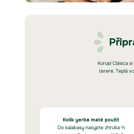
Připr
Kurupí Clásica si
tereré. Teplá v
Kolik yerba maté použít
Do kalabasy nasypte zhruba ⅔