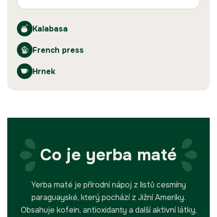
Kalabasa
French press
Hrnek
Co je yerba maté
Yerba maté je přírodní nápoj z listů cesmíny
paraguayské, který pochází z Jižní Ameriky.
Obsahuje kofein, antioxidanty a další aktivní látky,