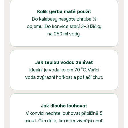
Kolik yerba maté použít
Do kalabasy nasypte zhruba ⅔
objemu. Do konvice stačí 2–3 lžičky
na 250 ml vody.
Jak teplou vodou zalévat
Ideální je voda kolem 70 °C. Vařící
voda zvýrazní hořkost a potlačí chuť.
Jak dlouho louhovat
V konvici nechte louhovat přibližně 5
minut. Čím déle, tím intenzivnější chuť.