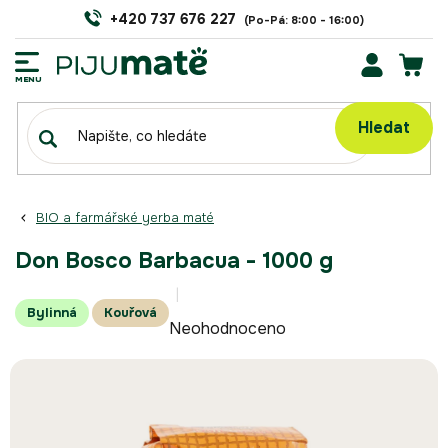
Přejít
+420 737 676 227
na
obsah
NÁK
KOŠÍ
Hledat
BIO a farmářské yerba maté
Don Bosco Barbacua - 1000 g
Průměrné
Bylinná
Kouřová
Neohodnoceno
hodnocení
produktu
je
0,0
z
5
hvězdiček.