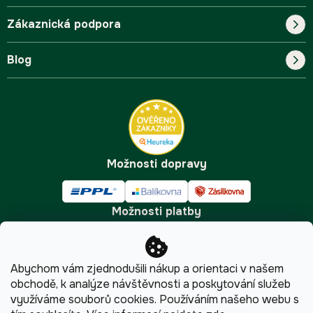
Zákaznická podpora
Náš příběh
Blog
Blog
Kontakt
FAQ
Pro začátečníky
Doprava a platba
Tipy
Možnosti dopravy
Možnosti platby
Abychom vám zjednodušili nákup a orientaci v našem
obchodě, k analýze návštěvnosti a poskytování služeb
využíváme souborů cookies. Používáním našeho webu s