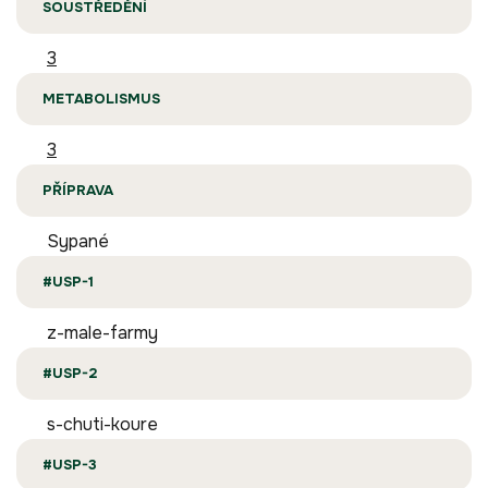
SOUSTŘEDĚNÍ
3
METABOLISMUS
3
PŘÍPRAVA
Sypané
#USP-1
z-male-farmy
#USP-2
s-chuti-koure
#USP-3