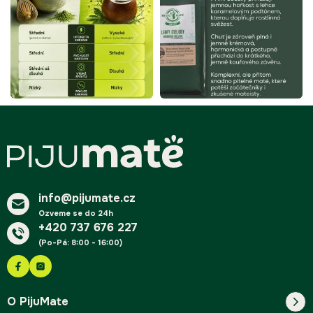
Z
á
p
a
t
í
info@pijumate.cz
Ozveme se do 24h
+420 737 676 227
(Po-Pá: 8:00 - 16:00)
O PijuMate