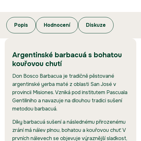
Popis
Hodnocení
Diskuze
Argentinské barbacuá s bohatou
kouřovou chutí
Don Bosco Barbacua je tradičně pěstované
argentinské yerba maté z oblasti San José v
provincii Misiones. Vzniká pod institutem Pascuala
Gentiliniho a navazuje na dlouhou tradici sušení
metodou barbacuá.
Díky barbacuá sušení a následnému přirozenému
zrání má nálev plnou, bohatou a kouřovou chuť. V
prvních nálevech se objevuje výraznější sladkost,