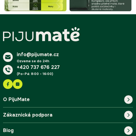
Z
á
p
a
t
í
info@pijumate.cz
Ozveme se do 24h
+420 737 676 227
(Po-Pá: 8:00 - 16:00)
O PijuMate
Zákaznická podpora
Náš příběh
Blog
Blog
Kontakt