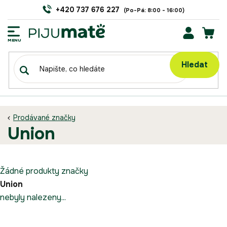
Přejít
+420 737 676 227
na
obsah
NÁK
KOŠÍ
Hledat
Prodávané značky
union
Žádné produkty značky
Union
nebyly nalezeny...