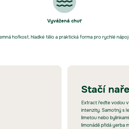
Vyvážená chuť
emná hořkost, hladké tělo a praktická forma pro rychlé nápoj
Stačí naře
Extract řeďte vodou v
intenzity. Samotný s l
limetou nebo bylinkami
limonádě přidá yerba 