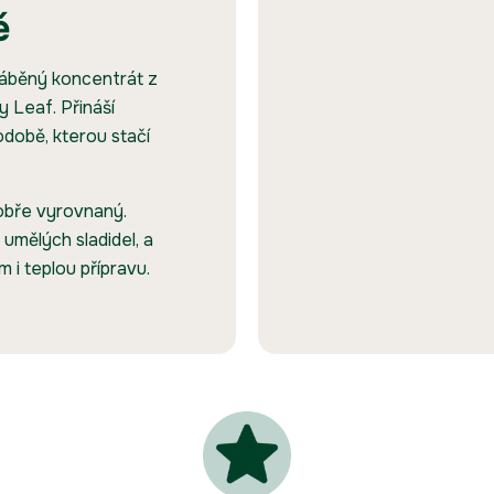
ě
ráběný koncentrát z
 Leaf. Přináší
době, kterou stačí
dobře vyrovnaný.
umělých sladidel, a
 i teplou přípravu.