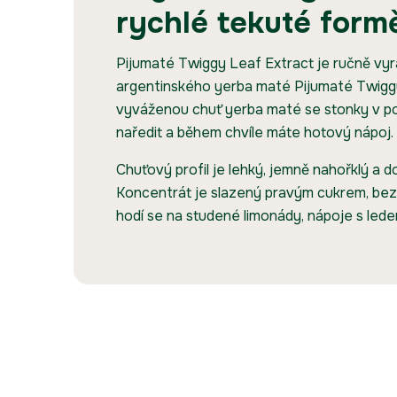
rychlé tekuté form
Pijumaté Twiggy Leaf Extract je ručně vy
argentinského yerba maté Pijumaté Twiggy
vyváženou chuť yerba maté se stonky v po
naředit a během chvíle máte hotový nápoj.
Chuťový profil je lehký, jemně nahořklý a 
Koncentrát je slazený pravým cukrem, bez 
hodí se na studené limonády, nápoje s ledem