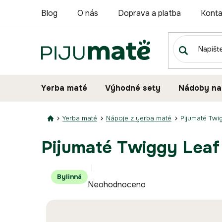
Přejít
Blog
O nás
Doprava a platba
Konta
na
obsah
Yerba maté
Výhodné sety
Nádoby na
Yerba maté
Nápoje z yerba maté
Pijumaté Twi
Pijumaté Twiggy Leaf 
Průměrné
Bylinná
Neohodnoceno
hodnocení
produktu
je
0,0