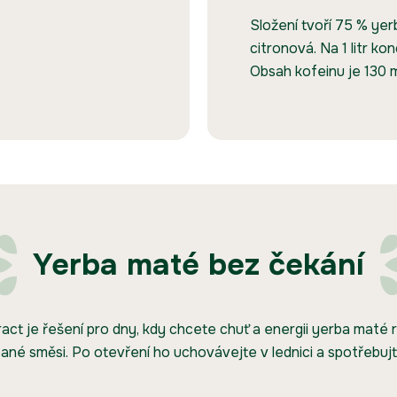
Složení tvoří 75 % yer
citronová. Na 1 litr k
Obsah kofeinu je 130 
Yerba maté bez čekání
ct je řešení pro dny, kdy chcete chuť a energii yerba maté r
pané směsi. Po otevření ho uchovávejte v lednici a spotřebujt