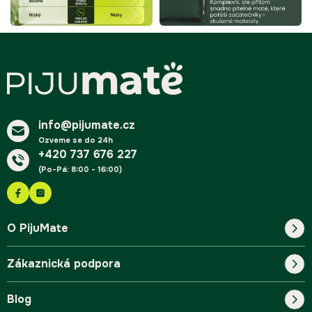
Z
á
p
a
t
í
info@pijumate.cz
Ozveme se do 24h
+420 737 676 227
(Po-Pá: 8:00 - 16:00)
O PijuMate
Zákaznická podpora
Náš příběh
Blog
Blog
Kontakt