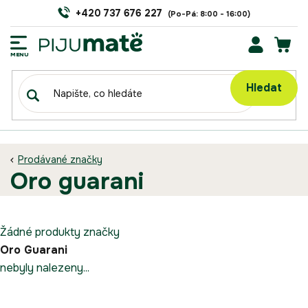
Přejít
+420 737 676 227
na
obsah
NÁK
KOŠÍ
Hledat
Prodávané značky
oro guarani
Žádné produkty značky
Oro Guarani
nebyly nalezeny...