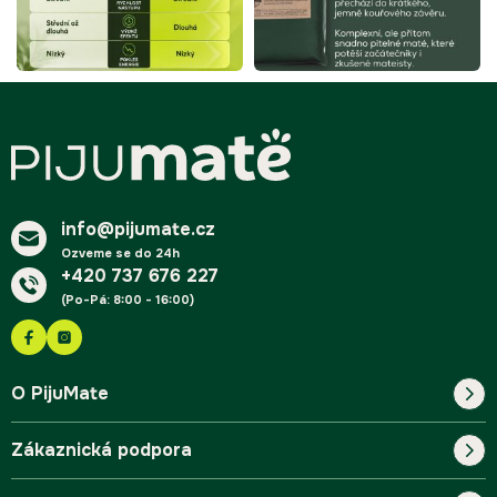
Z
á
p
a
t
í
info@pijumate.cz
Ozveme se do 24h
+420 737 676 227
(Po-Pá: 8:00 - 16:00)
O PijuMate
Zákaznická podpora
Náš příběh
Blog