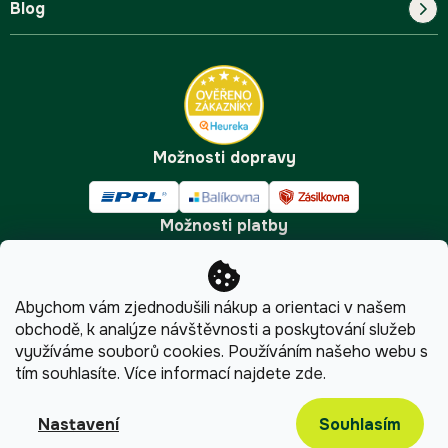
Blog
Kontakt
FAQ
Pro začátečníky
Doprava a platba
Tipy
Možnosti dopravy
Možnosti platby
Abychom vám zjednodušili nákup a orientaci v našem
obchodě, k analýze návštěvnosti a poskytování služeb
využíváme souborů cookies. Používáním našeho webu s
tím souhlasíte.
Více informací najdete
zde
.
Copyright 2026
Pijumate.cz
. Všechna práva vyhrazena.
Upravit nastavení cookies
Souhlasím
Nastavení
Shoptet
|
mime digital