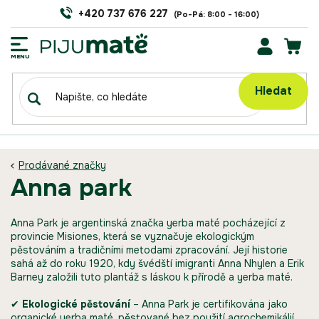
Přejít
+420 737 676 227
na
obsah
NÁK
KOŠÍ
Hledat
Prodávané značky
anna park
Anna Park je argentinská značka yerba maté pocházející z
provincie Misiones, která se vyznačuje ekologickým
pěstováním a tradičními metodami zpracování.
Její historie
sahá až do roku 1920, kdy švédští imigranti Anna Nhylen a Erik
Barney založili tuto plantáž s láskou k přírodě a yerba maté.
​
✔
Ekologické pěstování
–
Anna Park je certifikována jako
organické yerba maté, pěstované bez použití agrochemikálií,