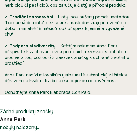
herbicidů či pesticidů, což zaručuje čistý a přírodní produkt.
​
✔
Tradiční zpracování
–
Listy jsou sušeny pomalu metodou
"barbacuá de cinta" bez kouře a následně zrají přirozeně po
dobu minimálně 18 měsíců, což přispívá k jemné a vyvážené
chuti.
​
✔
Podpora biodiverzity
–
Každým nákupem Anna Park
přispíváte k zachování dvou přírodních rezervací s bohatou
biodiverzitou, což odráží závazek značky k ochraně životního
prostředí.
​
Anna Park nabízí milovníkům yerba maté autentický zážitek s
důrazem na kvalitu, tradici a ekologickou odpovědnost.
Ochutnejte
Anna Park Elaborada Con Palo
.
Žádné produkty značky
Anna Park
nebyly nalezeny...