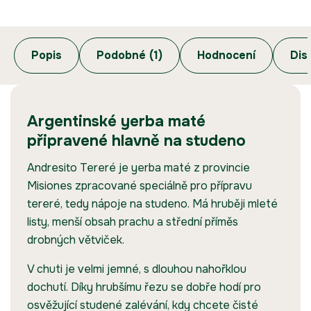
Popis
Podobné (1)
Hodnocení
Dis
Argentinské yerba maté
připravené hlavně na studeno
Andresito Tereré je yerba maté z provincie
Misiones zpracované speciálně pro přípravu
tereré, tedy nápoje na studeno. Má hruběji mleté
listy, menší obsah prachu a střední příměs
drobných větviček.
V chuti je velmi jemné, s dlouhou nahořklou
dochutí. Díky hrubšímu řezu se dobře hodí pro
osvěžující studené zalévání, kdy chcete čisté