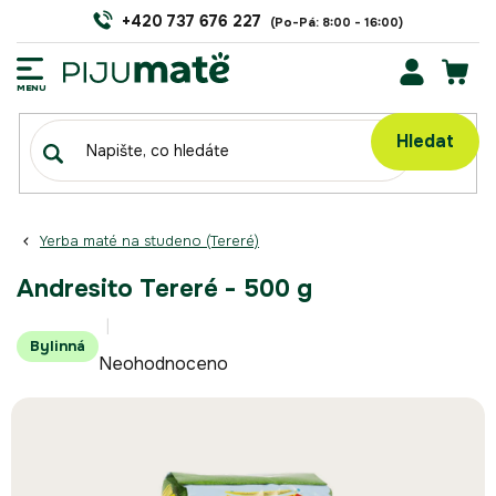
Přejít
+420 737 676 227
na
obsah
NÁK
KOŠÍ
Hledat
Yerba maté na studeno (Tereré)
Andresito Tereré - 500 g
Průměrné
Bylinná
Neohodnoceno
hodnocení
produktu
je
0,0
z
5
hvězdiček.