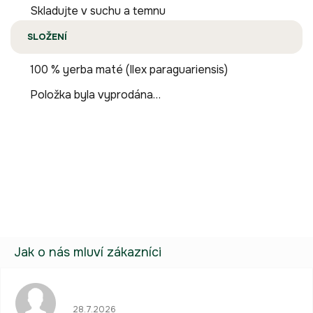
Skladujte v suchu a temnu
SLOŽENÍ
100 % yerba maté (Ilex paraguariensis)
Položka byla vyprodána…
Buďte první, kdo napíše příspěvek k této položce.
Pouze registrovaní uživatelé mohou vkládat příspěvky. Prosím
přihlaste se
nebo se
registrujte
.
Hodnocení obchodu je 5 z 5 hvězdiček.
28.7.2026