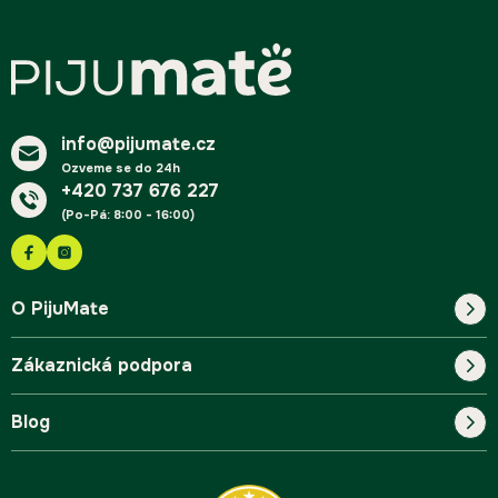
Z
á
p
a
t
í
info@pijumate.cz
Ozveme se do 24h
+420 737 676 227
(Po-Pá: 8:00 - 16:00)
O PijuMate
Zákaznická podpora
Náš příběh
Blog
Blog
Kontakt
FAQ
Pro začátečníky