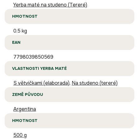
Yerba maté na studeno (Tereré)
HMOTNOST
0.5 kg
EAN
7798039850569
VLASTNOSTI YERBA MATÉ
S větvičkami (elaborada)
,
Na studeno (tereré)
ZEMĚ PŮVODU
Argentina
HMOTNOST
500 g