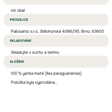
viz obal
PRODEJCE
Palosanto s.r.o., Bělohorská 4086/95, Brno, 63600
SKLADOVÁNÍ
Skladujte v suchu a temnu
SLOŽENÍ
100 % yerba maté (Ilex paraguariensis)
Položka byla vyprodána…
Buďte první, kdo napíše příspěvek k této položce.
Pouze registrovaní uživatelé mohou vkládat příspěvky. Prosím