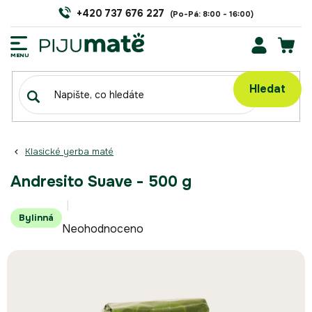
Přejít
+420 737 676 227
na
obsah
NÁK
KOŠÍ
Hledat
Klasické yerba maté
Andresito Suave - 500 g
Průměrné
Bylinná
Neohodnoceno
hodnocení
produktu
je
0,0
z
5
hvězdiček.