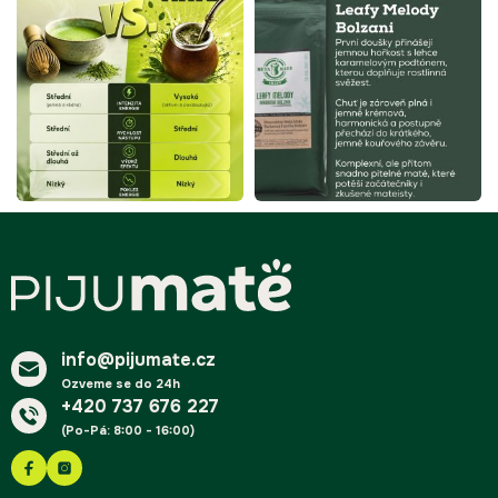
Z
á
p
a
t
í
info@pijumate.cz
Ozveme se do 24h
+420 737 676 227
(Po-Pá: 8:00 - 16:00)