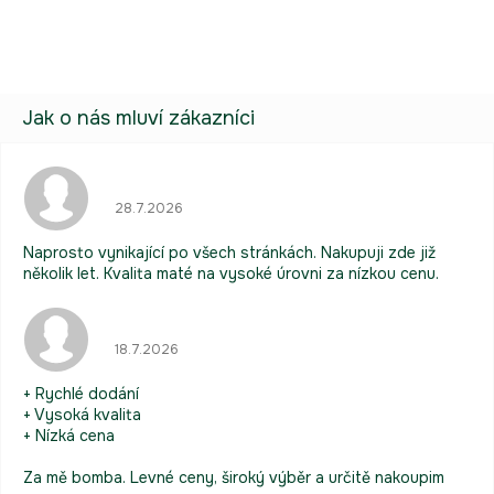
přihlaste se
nebo se
registrujte
.
Hodnocení obchodu je 5 z 5 hvězdiček.
28.7.2026
Naprosto vynikající po všech stránkách. Nakupuji zde již
několik let. Kvalita maté na vysoké úrovni za nízkou cenu.
Hodnocení obchodu je 5 z 5 hvězdiček.
18.7.2026
+ Rychlé dodání
+ Vysoká kvalita
+ Nízká cena
Za mě bomba. Levné ceny, široký výběr a určitě nakoupim