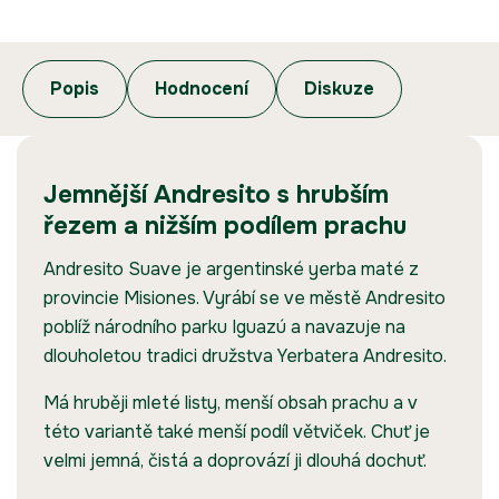
Popis
Hodnocení
Diskuze
Jemnější Andresito s hrubším
řezem a nižším podílem prachu
Andresito Suave je argentinské yerba maté z
provincie Misiones. Vyrábí se ve městě Andresito
poblíž národního parku Iguazú a navazuje na
dlouholetou tradici družstva Yerbatera Andresito.
Má hruběji mleté listy, menší obsah prachu a v
této variantě také menší podíl větviček. Chuť je
velmi jemná, čistá a doprovází ji dlouhá dochuť.