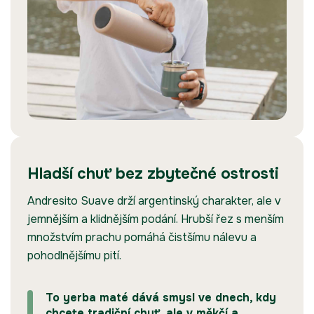
Hladší chuť bez zbytečné ostrosti
Andresito Suave drží argentinský charakter, ale v
jemnějším a klidnějším podání. Hrubší řez s menším
množstvím prachu pomáhá čistšímu nálevu a
pohodlnějšímu pití.
To yerba maté dává smysl ve dnech, kdy
chcete tradiční chuť, ale v měkčí a