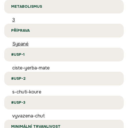
METABOLISMUS
3
PŘÍPRAVA
Sypané
#USP-1
ciste-yerba-mate
#USP-2
s-chuti-koure
#USP-3
vyvazena-chut
MINIMÁLNÍ TRVANLIVOST