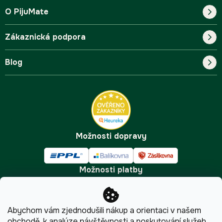
O PijuMate
Zákaznická podpora
Náš příběh
Blog
Blog
Kontakt
FAQ
Pro začátečníky
Doprava a platba
Tipy
Možnosti dopravy
Možnosti platby
Abychom vám zjednodušili nákup a orientaci v našem
obchodě, k analýze návštěvnosti a poskytování služeb