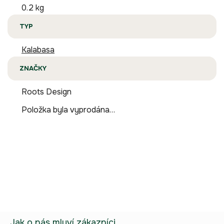
0.2 kg
TYP
Kalabasa
ZNAČKY
Roots Design
Položka byla vyprodána…
Buďte první, kdo napíše příspěvek k této položce.
Pouze registrovaní uživatelé mohou vkládat příspěvky. Prosím
přihlaste se
nebo se
registrujte
.