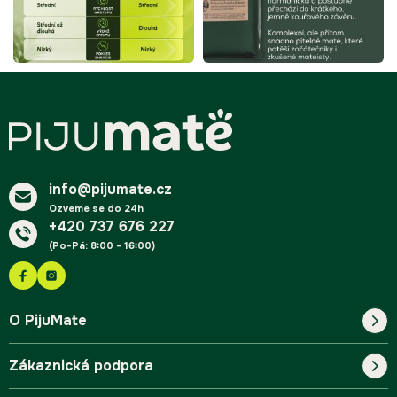
Z
á
p
a
t
í
info@pijumate.cz
Ozveme se do 24h
+420 737 676 227
(Po-Pá: 8:00 - 16:00)
O PijuMate
Zákaznická podpora
Náš příběh