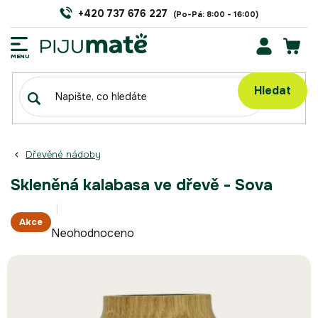
Přejít
+420 737 676 227
na
obsah
NÁK
KOŠÍ
Hledat
Dřevěné nádoby
Skleněná kalabasa ve dřevě - Sova
Průměrné
Akce
Neohodnoceno
hodnocení
produktu
je
0,0
z
5
hvězdiček.