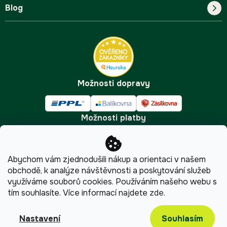
Blog
Blog
Kontakt
FAQ
Pro začátečníky
Doprava a platba
Tipy
Možnosti dopravy
Možnosti platby
Abychom vám zjednodušili nákup a orientaci v našem
obchodě, k analýze návštěvnosti a poskytování služeb
využíváme souborů cookies. Používáním našeho webu s
tím souhlasíte.
Více informací najdete
zde
.
Copyright 2026
Pijumate.cz
. Všechna práva vyhrazena.
Upravit nastavení cookies
Souhlasím
Nastavení
Shoptet
|
mime digital