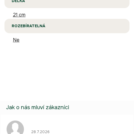
DÉLKA
21 cm
ROZEBÍRATELNÁ
Ne
Buďte první, kdo napíše příspěvek k této položce.
Pouze registrovaní uživatelé mohou vkládat příspěvky. Prosím
přihlaste se
nebo se
registrujte
.
Hodnocení obchodu je 5 z 5 hvězdiček.
28.7.2026