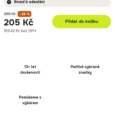
Ihned k odeslání
285 Kč
–28 %
205 Kč
Přidat do košíku
169,42 Kč bez DPH
13+ let
Pečlivě vybrané
zkušeností
značky
Pomůžeme s
výběrem