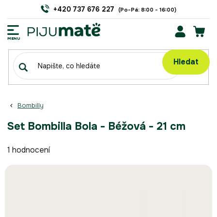
Přejít
+420 737 676 227
na
obsah
NÁK
KOŠÍ
Hledat
Bombilly
Set Bombilla Bola - Béžová - 21 cm
Průměrné
1 hodnocení
hodnocení
produktu
je
5,0
z
5
hvězdiček.