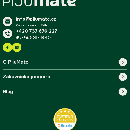
a
t
í
info@pijumate.cz
Ozveme se do 24h
+420 737 676 227
(Po-Pá: 8:00 - 16:00)
O PijuMate
Zákaznická podpora
Náš příběh
Blog
Blog
Kontakt
FAQ
Pro začátečníky
Doprava a platba
Tipy