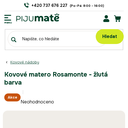
Přejít
+420 737 676 227
na
obsah
NÁK
KOŠÍ
Hledat
Kovové nádoby
Kovové matero Rosamonte - žlutá
barva
Průměrné
Akce
Neohodnoceno
hodnocení
produktu
je
0,0
z