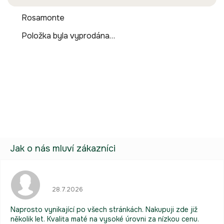
Rosamonte
Položka byla vyprodána…
Buďte první, kdo napíše příspěvek k této položce.
Pouze registrovaní uživatelé mohou vkládat příspěvky. Prosím
přihlaste se
nebo se
registrujte
.
Hodnocení obchodu je 5 z 5 hvězdiček.
28.7.2026
Naprosto vynikající po všech stránkách. Nakupuji zde již
několik let. Kvalita maté na vysoké úrovni za nízkou cenu.