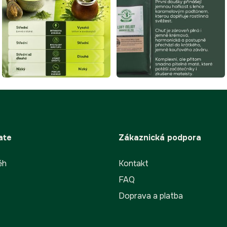
v
k
y
v
ý
p
i
s
u
ate
Zákaznická podpora
ěh
Kontakt
FAQ
Doprava a platba