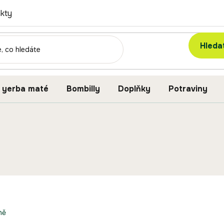
kty
Hleda
 yerba maté
Bombilly
Doplňky
Potraviny
ně