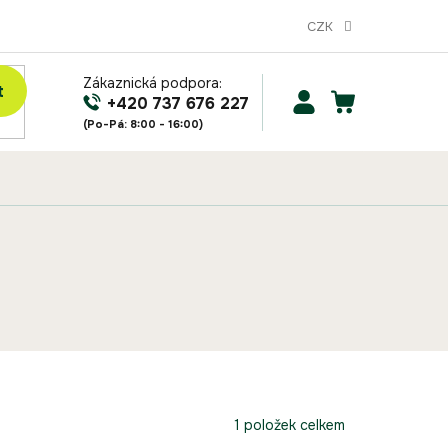
CZK
Zákaznická podpora:
t
NÁKUPNÍ
+420 737 676 227
KOŠÍK
1
položek celkem