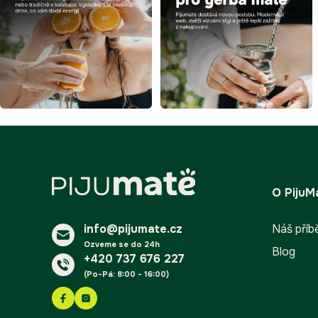
Z
á
O PijuM
p
a
info@pijumate.cz
t
Náš příb
í
Ozveme se do 24h
Blog
+420 737 676 227
(Po-Pá: 8:00 - 16:00)