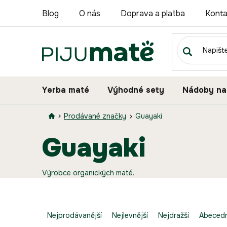
Přejít
Blog
O nás
Doprava a platba
Konta
na
obsah
Yerba maté
Výhodné sety
Nádoby na
Prodávané značky
Guayaki
guayaki
Výrobce organických maté.
Ř
a
Nejprodávanější
Nejlevnější
Nejdražší
Abeced
z