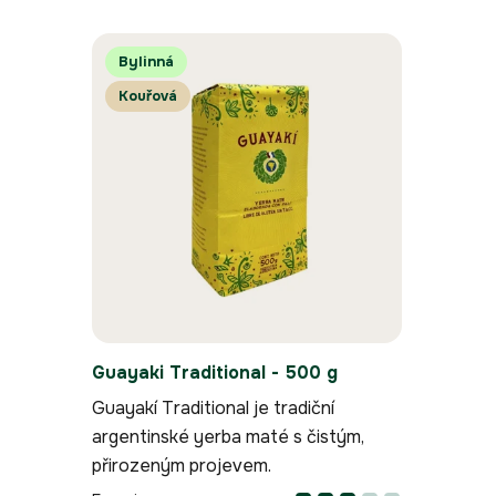
e
V
n
Bylinná
ý
í
p
p
Kouřová
i
r
s
o
p
d
r
u
o
k
d
t
u
ů
k
t
ů
Guayaki Traditional - 500 g
Guayakí Traditional je tradiční
argentinské yerba maté s čistým,
přirozeným projevem.