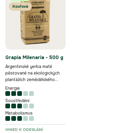
p
p
Kouřová
i
r
s
o
p
d
r
u
o
k
d
t
u
ů
k
Grapia Milenaria - 500 g
t
Argentinské yerba maté
ů
pěstované na ekologických
plantážích zemědělského
družstva El Colono v Campo
Energie
Ramón v provincii Misiones.
Soustředění
Metabolismus
IHNED K ODESLÁNÍ