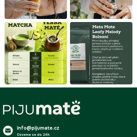
ý
p
i
s
u
Z
á
p
a
t
í
info@pijumate.cz
Ozveme se do 24h