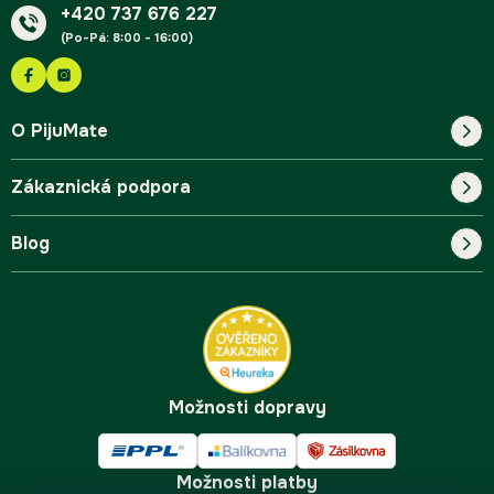
+420 737 676 227
(Po-Pá: 8:00 - 16:00)
O PijuMate
Zákaznická podpora
Náš příběh
Blog
Blog
Kontakt
FAQ
Pro začátečníky
Doprava a platba
Tipy
Možnosti dopravy
Možnosti platby