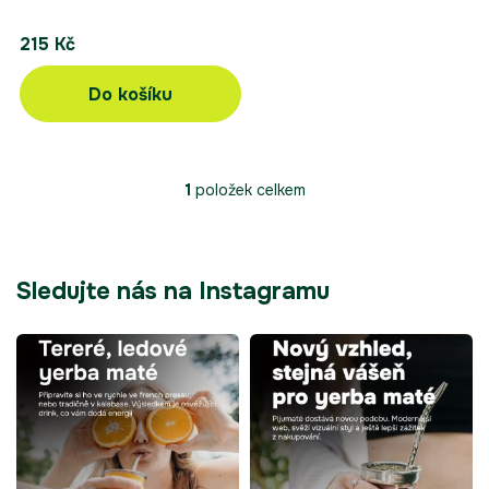
215 Kč
Do košíku
1
položek celkem
O
v
l
á
d
Sledujte nás na Instagramu
a
c
í
p
r
v
k
y
v