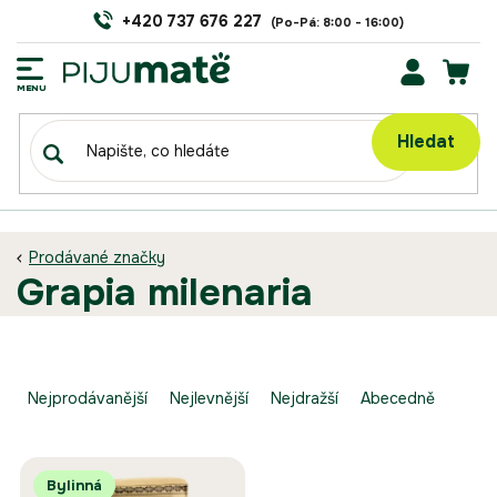
Přejít
+420 737 676 227
na
obsah
NÁK
KOŠÍ
Hledat
Prodávané značky
grapia milenaria
Ř
a
Nejprodávanější
Nejlevnější
Nejdražší
Abecedně
z
e
V
n
Bylinná
ý
í