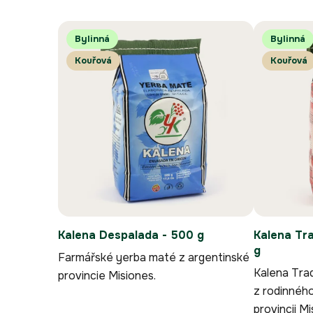
e
V
n
Bylinná
Bylinná
ý
í
p
p
Kouřová
Kouřová
i
r
s
o
p
d
r
u
o
k
d
t
u
ů
k
t
ů
Kalena Despalada - 500 g
Kalena Tra
g
Farmářské yerba maté z argentinské
Kalena Trad
provincie Misiones.
z rodinného
provincii Mi