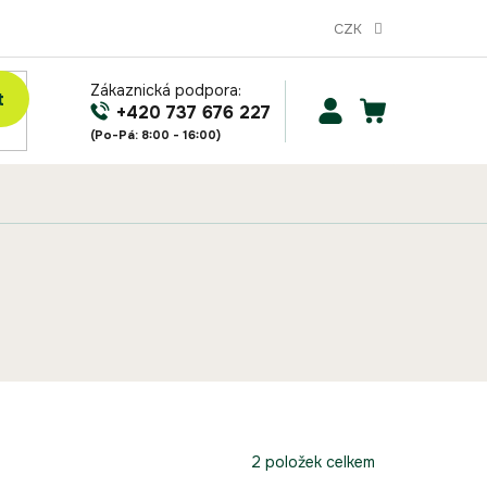
CZK
Zákaznická podpora:
t
NÁKUPNÍ
+420 737 676 227
KOŠÍK
2
položek celkem