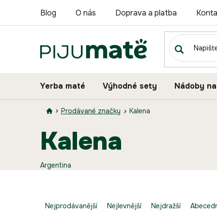
Přejít
Blog
O nás
Doprava a platba
Konta
na
obsah
Yerba maté
Výhodné sety
Nádoby na
Prodávané značky
Kalena
kalena
Argentina
Ř
a
Nejprodávanější
Nejlevnější
Nejdražší
Abeced
z