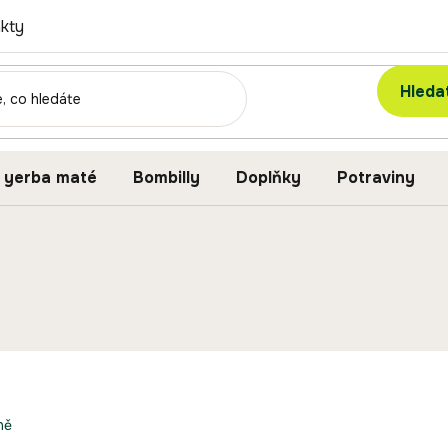
kty
Hleda
 yerba maté
Bombilly
Doplňky
Potraviny
ně