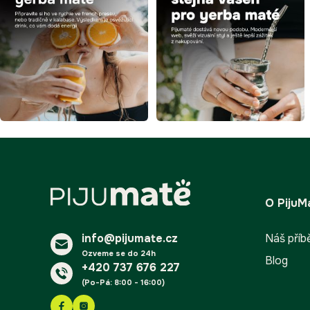
Z
á
O PijuM
p
a
info@pijumate.cz
t
Náš příb
í
Ozveme se do 24h
Blog
+420 737 676 227
(Po-Pá: 8:00 - 16:00)