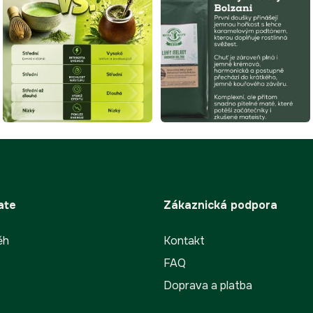
r
v
k
y
v
ý
p
i
s
u
ate
Zákaznická podpora
ěh
Kontakt
FAQ
Doprava a platba