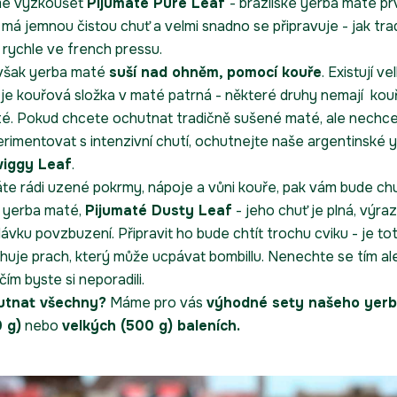
me vyzkoušet
Pijumaté Pure Leaf
- brazilské yerba maté pr
é má jemnou čistou chuť a velmi snadno se připravuje - jak tra
k rychle ve french pressu.
 však yerba maté
suší nad ohněm, pomocí kouře
. Existují ve
 je kouřová složka v maté patrná - některé druhy nemají ko
nuté. Pokud chcete ochutnat tradičně sušené maté, ale nechc
rimentovat s intenzivní chutí, ochutnejte naše argentinské 
wiggy Leaf
.
te rádi uzené pokrmy, nápoje a vůni kouře, pak vám bude chu
 yerba maté,
Pijumaté Dusty Leaf
- jeho chuť je plná, výra
vku povzbuzení. Připravit ho bude chtít trochu cviku - je tot
huje prach, který může ucpávat bombillu. Nenechte se tím ale
 čím byste si neporadili.
utnat všechny?
Máme pro vás
výhodné sety našeho yer
 g)
nebo
velkých (500 g) baleních.