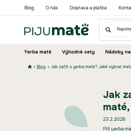
Přejít
Blog
O nás
Doprava a platba
Konta
na
obsah
Yerba maté
Výhodné sety
Nádoby na
Blog
Jak začít s yerba maté? Jaké vybrat maté
Jak z
maté,
23.2.2026
Pití yerba ma