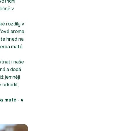
votřídní
dičně v
lké rozdíly v
uřové aroma
ete hned na
yerba maté,
tnat i naše
zná a dodá
iž jemněji
 odradit,
ba maté
-
v