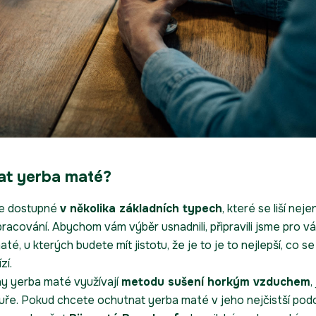
at yerba maté?
je dostupné
v několika základních typech
, které se liší nejen
acování. Abychom vám výběr usnadnili, připravili jsme pro vá
té, u kterých budete mít jistotu, že je to je to nejlepší, co s
zí.
y yerba maté využívají
metodu sušení horkým vzduchem
,
uře. Pokud chcete ochutnat yerba maté v jeho nejčistší pod