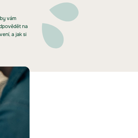
 aby vám
odpovědět na
ní, a jak si