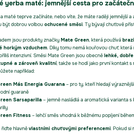
 yerba maté: jemnější cesta pro začátečn
a maté teprve začínáte, nebo víte, že máte raději jemnější a 
u být dobrou volbou
ochucené směsi
. Ty bývají chuťově přís
ladem jsou produkty značky
Mate Green
, která používá
braz
é horkým vzduchem
. Díky tomu nemá kouřovou chuť, která
příliš intenzivní. Směsi Mate Green jsou obecně
lehké, dobře
upné a zároveň kvalitní
, takže se hodí jako první kontakt s
žete například:
reen Más Energia Guarana
– pro ty, kteří hledají výrazněj
írodní guaraně
reen Sarsaparilla
– jemně nasládlá a aromatická varianta 
illy
reen Fitness
– lehčí směs vhodná k běžnému popíjení běhe
 řiďte hlavně
vlastními chuťovými preferencemi
. Pokud si n