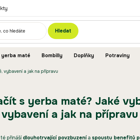
kty
Hledat
 yerba maté
Bombilly
Doplňky
Potraviny
, vybavení a jak na přípravu
ačít s yerba maté? Jaké vy
 vybavení a jak na přípravu
té přináší
dlouhotrvající povzbuzení
a
spoustu benefitů p