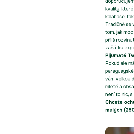
doporučuje
kvality, kter
kalabase, ta
Tradičně se
tom, jak moc
příliš rozvi
začátku expe
Pijumaté T
Pokud ale má
paraguayské
vám velkou dá
mleté a obsa
není to nic, s
Chcete och
malých (250