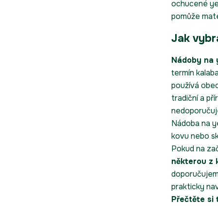
ochucené ye
pomůže maté 
Jak vybr
Nádoby na 
termín kalab
používá obec
tradiční a př
nedoporučuj
Nádoba na ye
kovu nebo sk
Pokud na zač
některou z
doporučujem
prakticky na
Přečtěte si