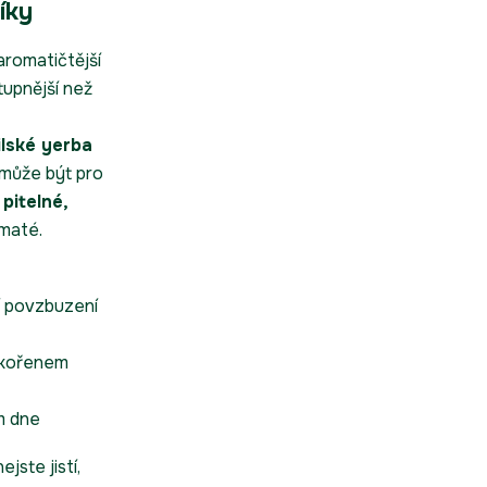
íky
aromatičtější
tupnější než
ilské yerba
 může být pro
 pitelné,
 maté.
ší povzbuzení
s kořenem
m dne
ejste jistí,