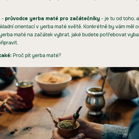
 -
průvodce yerba maté pro začátečníky
- je tu od toho,
kladní orientací v yerba maté světě. Konkrétně by vám měl 
 yerba maté na začátek vybrat, jaké budete potřebovat vybave
řipravit.
také:
Proč pít yerba maté?