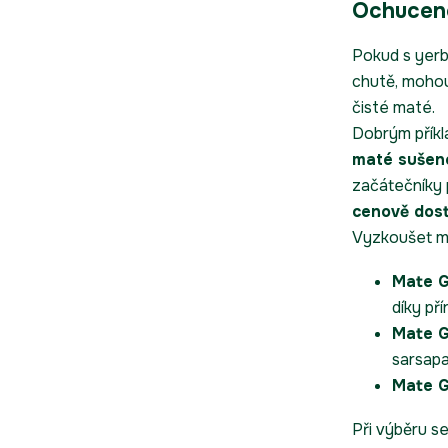
Ochucené
Pokud s yerb
chutě, moho
čisté maté.
Dobrým přík
maté sušen
začátečníky 
cenově dost
Vyzkoušet mů
Mate G
díky př
Mate G
sarsapar
Mate G
Při výběru se