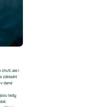
 chutí, ale i
s základní
e v dané
 jsou tedy
obě,