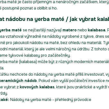
rba maté je často příjemným a nenáročným začátkem, kter
postupně poznat a oblíbit si ho.
at nádobu na yerba maté / jak vybrat kal
yerba maté
se nejčastěji nazývají
matero
nebo
kalabasa
.
asa vztahoval výhradně na nádoby vyrobené z tykve, dnes s
ně pro jakoukoli nádobu na maté, bez ohledu na materiál. Ty
írodní materiál, který je ale velmi náročný na údržbu. Z tohoto
eme tykvové kalabasy pro začátečníky.
rba maté (kalabasa) může být z různých moderních materiálů
la.
átku nechcete do nádoby na yerba maté příliš investovat, vy
 keramických nádob
. Pokud vám vyšší počáteční investice n
e vybrat
z
kovových kalabas
, které jsou praktické a vydrží
vždy.
 také:
Nádoby na yerba maté - přehledný průvodce