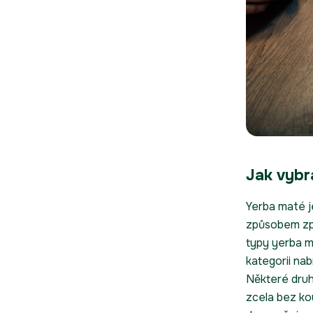
Jak vybr
Yerba maté 
způsobem zpr
typy yerba ma
kategorii nabí
Některé druh
zcela bez ko